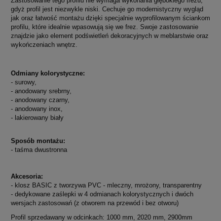
Zastosowanie tego profilu nie wymaga wykonania głębokiego frezu,
gdyż profil jest niezwykle niski. Cechuje go modernistyczny wygląd
jak oraz łatwość montażu dzięki specjalnie wyprofilowanym ściankom
profilu, które idealnie wpasowują się we frez. Swoje zastosowanie
znajdzie jako element podświetleń dekoracyjnych w meblarstwie oraz
wykończeniach wnętrz.
Odmiany kolorystyczne:
- surowy,
- anodowany srebrny,
- anodowany czarny,
- anodowany inox,
- lakierowany biały
Sposób montażu:
- taśma dwustronna
Akcesoria:
- klosz BASIC z tworzywa PVC - mleczny, mrożony, transparentny
- dedykowane zaślepki w 4 odmianach kolorystycznych i dwóch
wersjach zastosowań (z otworem na przewód i bez otworu)
Profil sprzedawany w odcinkach: 1000 mm, 2020 mm, 2900mm