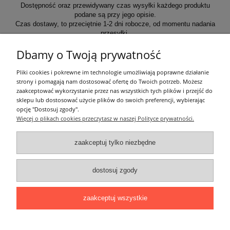
Dostępność oraz przewidywany czas wysyłki każdego produktu
podane są przy jego opisie.
Czas dostawy, to przeciętnie 1-2 dni robocze, od momentu nadania
przesyłki.
Dbamy o Twoją prywatność
Informacje ogólne
Pliki cookies i pokrewne im technologie umożliwiają poprawne działanie
strony i pomagają nam dostosować ofertę do Twoich potrzeb. Możesz
zaakceptować wykorzystanie przez nas wszystkich tych plików i przejść do
Zakupy
sklepu lub dostosować użycie plików do swoich preferencji, wybierając
opcję "Dostosuj zgody".
Więcej o plikach cookies przeczytasz w naszej Polityce prywatności.
Moje konto
zaakceptuj tylko niezbędne
Pozostałe
dostosuj zgody
Łatwy dojazd z Sopotu, Gdańska i Gdyni - przekonaj się i kup również na
miejscu!
ONELED, ul. Kasprowicza 4, 83-000 Pruszcz Gdański
zaakceptuj wszystkie
e-mail: biuro@oneled.pl | tel.: 511-711-113 | tel.: 511-115-157 | tel.: 511-711-
225