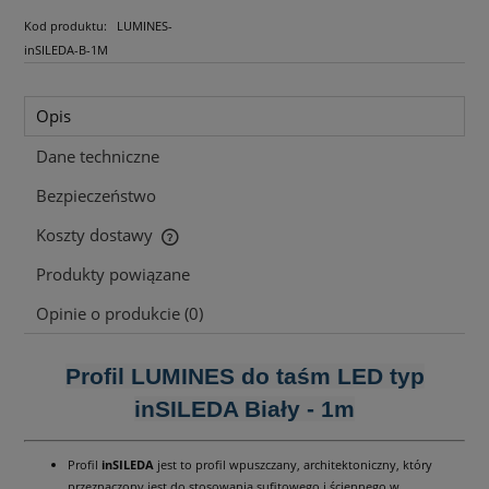
Kod produktu:
LUMINES-
inSILEDA-B-1M
Opis
Dane techniczne
Bezpieczeństwo
Koszty dostawy
Cena nie zawiera ewentualnych kosztów płatności
Produkty powiązane
Opinie o produkcie (0)
Profil LUMINES do taśm LED typ
inSILEDA Biały - 1m
Profil
inSILEDA
jest to profil wpuszczany, architektoniczny, który
przeznaczony jest do stosowania sufitowego i ściennego w