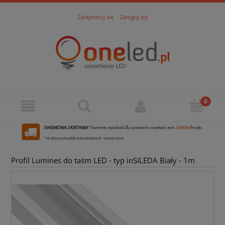
Zarejestruj się
Zaloguj się
Profil Lumines do taśm LED - typ inSILEDA Biały - 1m