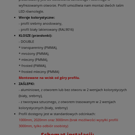
wyfrezowanym otworze. Profil umożliwia nam montaż dwóch taśm
LED równolegle.
Wersje kolorystyczne:
- profil srebrny anodowany,
- profil biały lakierowany (RAL9016)
KLOSZE (przesłonki):
- DOUBLE
* transparentny (PMMA),
* mrożony (PMMA),
* mleczny (PMMA),
* frosted (PMMA),
* frosted mleczny (PMMA)
Montowane na wcisk od góry profilu.
ZAŚLEPKI:
- aluminiowe, z otworem lub bez otworu w 2 wersjach kolorystyczych
(biały, srebrny),
- z tworzywa sztucznego, z otworem trasowanym w 2 wersjach
kolorystycznych (biały, srebrny)
Profil dostępny jest w standardowych odcinkach:
1000mm, 2020mm oraz 3000mm (brak możliwości wysyłki profili
3000mm, tylko odbiór osobisty)
Schemat instalacji: