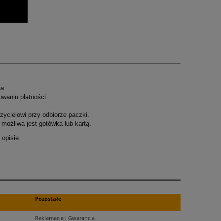
a:
owaniu płatności.
ycielowi przy odbiorze paczki.
możliwa jest gotówką lub kartą.
opisie.
.
Pozostałe
Reklamacje i Gwarancja