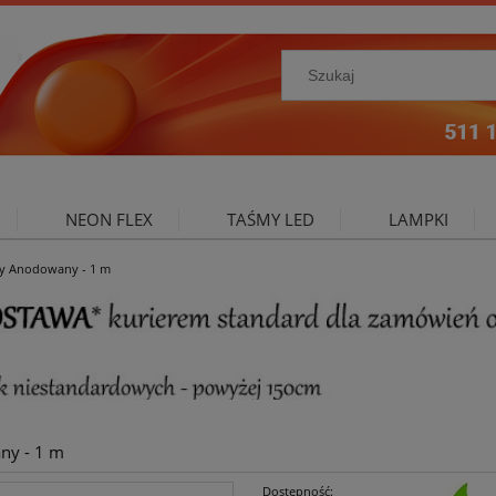
NEON FLEX
TAŚMY LED
LAMPKI
ny Anodowany - 1 m
NIE ZEWNĘTRZNE
OŚWIETLENIE DO SALONU
A
ny - 1 m
Dostępność: