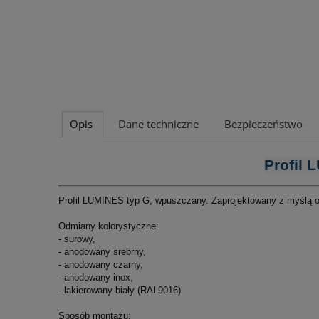
Opis
Dane techniczne
Bezpieczeństwo
Profil
Profil LUMINES typ G, wpuszczany. Zaprojektowany z myślą o
Odmiany kolorystyczne:
- surowy,
- anodowany srebrny,
- anodowany czarny,
- anodowany inox,
- lakierowany biały (RAL9016)
Sposób montażu: