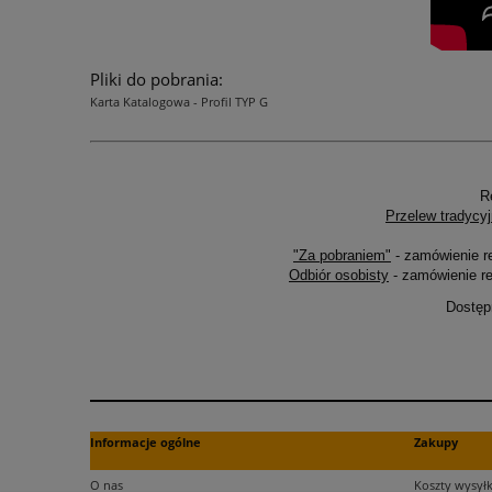
Pliki do pobrania:
Karta Katalogowa - Profil TYP G
R
Przelew tradycyj
"Za pobraniem"
- zamówienie r
Odbiór osobisty
- zamówienie re
Dostęp
Informacje ogólne
Zakupy
O nas
Koszty wysyłk