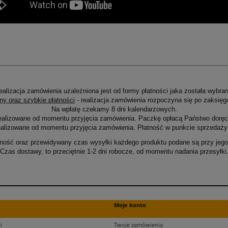
ealizacja zamówienia uzależniona jest od formy płatności jaka została wybran
ny oraz szybkie płatności
- realizacja zamówienia rozpoczyna się po zaksięg
Na wpłatę czekamy 8 dni kalendarzowych.
ealizowane od momentu przyjęcia zamówienia. Paczkę opłacą Państwo doręcz
alizowane od momentu przyjęcia zamówienia. Płatność w punkcie sprzedaży 
ność oraz przewidywany czas wysyłki każdego produktu podane są przy jego 
Czas dostawy, to przeciętnie 1-2 dni robocze, od momentu nadania przesyłki
Moje konto
i
Twoje zamówienia