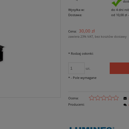
dos
Wysyłka w:
do 4 dni ro
Dostawa:
od 10,00 zł
Cena nie zawiera ewe
30,00 zł
Cena:
płatności
zawiera 23% VAT, bez kosztów dostawy
*
Rodzaj osłonki:
szt.
*
- Pole wymagane
Ocena:
Producent: