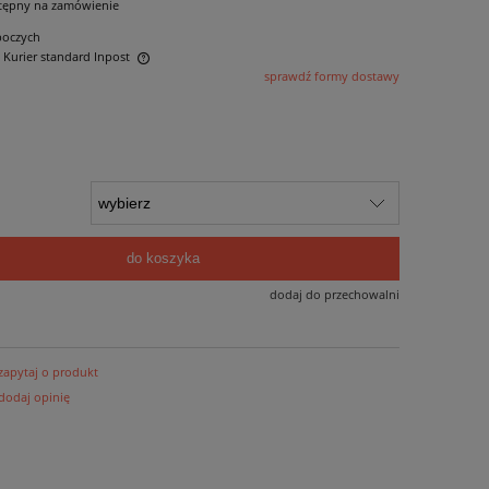
tępny na zamówienie
boczych
- Kurier standard Inpost
sprawdź formy dostawy
ntualnych kosztów
do koszyka
dodaj do przechowalni
zapytaj o produkt
dodaj opinię