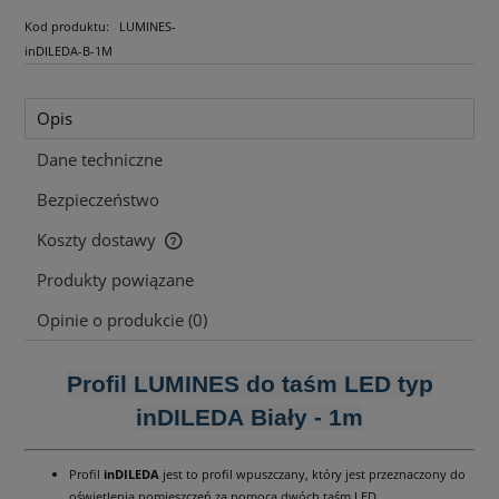
Kod produktu:
LUMINES-
inDILEDA-B-1M
Opis
Dane techniczne
Bezpieczeństwo
Koszty dostawy
Cena nie zawiera ewentualnych kosztów płatności
Produkty powiązane
Opinie o produkcie (0)
Profil LUMINES do taśm LED typ
inDILEDA Biały - 1m
Profil
inDILEDA
jest to profil wpuszczany, który jest przeznaczony do
oświetlenia pomieszczeń za pomocą dwóch taśm LED.