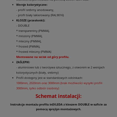
Wersje kolorystyczne:
- profil srebrny anodowany,
- profil biały lakierowany (RAL9016)
KLOSZE (przesłonki):
- DOUBLE
* transparentny (PMMA),
* mrożony (PMMA),
* mleczny (PMMA),
* frosted (PMMA),
* frosted mleczny (PMMA)
Montowane na wcisk od góry profilu.
ZAŚLEPKI:
- aluminiowe lub z tworzywa sztucznego, z otworem w 2 wersjach
kolorystycznych (biały, srebrny)
Profil dostępny jest w standardowych odcinkach:
1000mm, 2020mm oraz 3000mm (brak możliwości wysyłki profili
3000mm, tylko odbiór osobisty)
Schemat instalacji:
Instrukcja montażu profilu inDILEDA z kloszem DOUBLE w suficie za
pomocą sprężyn montażowych.