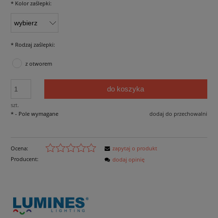
*
Kolor zaślepki:
*
Rodzaj zaślepki:
z otworem
do koszyka
szt.
*
- Pole wymagane
dodaj do przechowalni
Ocena:
zapytaj o produkt
Producent:
dodaj opinię