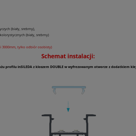
zych (biały, srebrny),
olorystycznych (biały, srebrny)
 3000mm, tylko odbiór osobisty)
Schemat instalacji:
ażu profilu inSILEDA z kloszem DOUBLE w wyfrezowanym otworze z dodatkiem kl