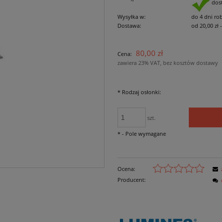
dos
Wysyłka w:
do 4 dni ro
Dostawa:
od 20,00 zł
Cena nie zawiera
80,00 zł
Cena:
płatności
zawiera 23% VAT, bez kosztów dostawy
*
Rodzaj osłonki:
szt.
*
- Pole wymagane
Ocena:
Producent: