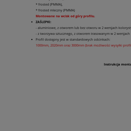
* frosted (PMMA),
* frosted mleczny (PMMA)
Montowane na wcisk od góry profilu.
ZAŚLEPKI:
- aluminiowe, z otworem lub bez otworu w 2 wersjach kolorystyc
- z tworzywa sztucznego, z otworem trasowanym w 2 wersjach k
Profil dostępny jest w standardowych odcinkach:
1000mm, 2020mm oraz 3000mm (brak możliwości wysyłki profili
Instrukcja mont