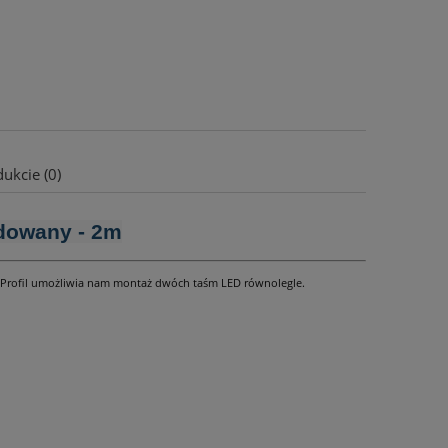
ukcie (0)
dowany - 2m
e. Profil umożliwia nam montaż dwóch taśm LED równolegle.