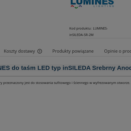
Kod produktu:
LUMINES-
inSILEDA-SR-2M
Koszty dostawy
Produkty powiązane
Opinie o prod
Cena nie zawiera ewentualnych kosztów
INES do taśm LED typ inSILEDA Srebrny Ano
płatności
który przeznaczony jest do stosowania sufitowego i ściennego w wyfrezowanym otworz