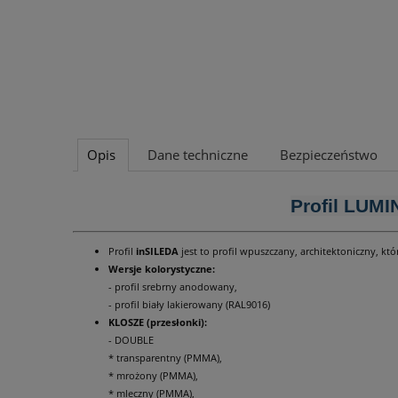
Opis
Dane techniczne
Bezpieczeństwo
Profil LUM
Profil
inSILEDA
jest to profil wpuszczany, architektoniczny, 
Wersje kolorystyczne:
- profil srebrny anodowany,
- profil biały lakierowany (RAL9016)
KLOSZE (przesłonki):
- DOUBLE
* transparentny (PMMA),
* mrożony (PMMA),
* mleczny (PMMA),