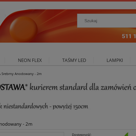
NEON FLEX
TAŚMY LED
LAMPKI
DA Srebrny Anodowany - 2m
NIE ZEWNĘTRZNE
OŚWIETLENIE DO SALONU
A
 Anodowany - 2m
Dostępność: