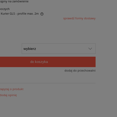
tępny na zamówienie
boczych
- Kurier GLS - profile max. 2m
sprawdź formy dostawy
 ewentualnych kosztów
do koszyka
dodaj do przechowalni
zapytaj o produkt
dodaj opinię