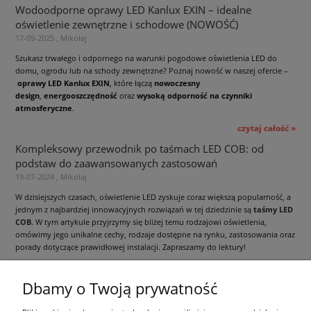
Wodoodporne oprawy LED Kanlux EXIN – idealne
oświetlenie zewnętrzne i schodowe (NOWOŚĆ)
17-09-2025 , Mikołaj
Szukasz trwałego i odpornego na warunki pogodowe oświetlenia LED do
domu, ogrodu lub na schody zewnętrzne? Poznaj nowość w naszej ofercie –
oprawy LED Kanlux EXIN
, które łączą
nowoczesny
design
,
energooszczędność
oraz
wysoką odporność na czynniki
atmosferyczne
.
czytaj całość »
Kompleksowy przewodnik po taśmach LED COB: od
podstaw do zaawansowanych zastosowań
19-07-2024 , Mikołaj
W dzisiejszych czasach, oświetlenie LED zyskuje coraz większą popularność, a
jednym z najbardziej innowacyjnych rozwiązań w tej dziedzinie są
taśmy LED
COB
. W tym artykule przyjrzymy się bliżej temu rodzajowi oświetlenia,
omówimy jego unikalne cechy, rodzaje dostępne na rynku, zastosowania oraz
porady dotyczące prawidłowej instalacji. Zapraszamy do lektury!
czytaj całość »
Dbamy o Twoją prywatność