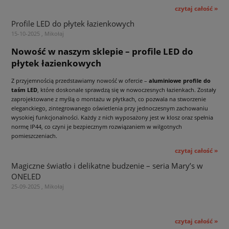
czytaj całość »
Profile LED do płytek łazienkowych
15-10-2025 , Mikołaj
Nowość w naszym sklepie – profile LED do
płytek łazienkowych
Z przyjemnością przedstawiamy nowość w ofercie –
aluminiowe profile do
taśm LED
, które doskonale sprawdzą się w nowoczesnych łazienkach. Zostały
zaprojektowane z myślą o montażu w płytkach, co pozwala na stworzenie
eleganckiego, zintegrowanego oświetlenia przy jednoczesnym zachowaniu
wysokiej funkcjonalności. Każdy z nich wyposażony jest w klosz oraz spełnia
normę IP44, co czyni je bezpiecznym rozwiązaniem w wilgotnych
pomieszczeniach.
czytaj całość »
Magiczne światło i delikatne budzenie – seria Mary’s w
ONELED
25-09-2025 , Mikołaj
czytaj całość »