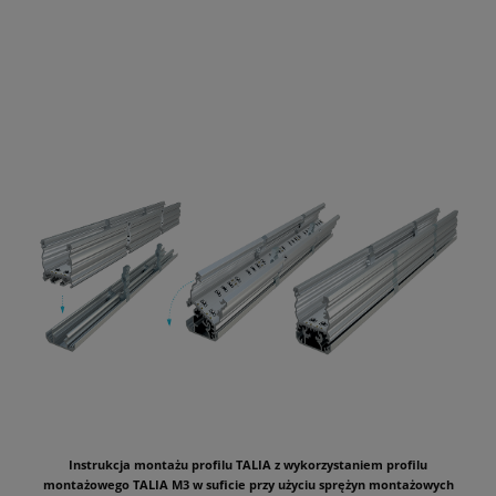
Instrukcja montażu profilu TALIA z wykorzystaniem profilu
montażowego TALIA M3 w suficie przy użyciu sprężyn montażowych