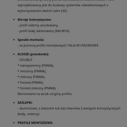
zaprojektowany jest do budowy systemów oświetleniowych z
wykorzystaniem dwóch taśm LED.
Wersje kolorystyczne:
- profil srebrny anodowany,
- profil biały lakierowany (RAL9016)
Sposób montażu:
- za pomocą profili montażowych TALIA M1/M2/M3/M4
KLOSZE (przesłonki):
- DOUBLE
* transparentny (PMMA),
* mrożony (PMMA),
* mleczny (PMMA),
* frosted (PMMA),
* frosted mleczny (PMMA)
Montowane na wcisk od góry profilu.
ZAŚLEPKI:
- aluminiowe, z otworem lub bez otworów 2 wersjach kolorystycznych
(biały, srebrny)
PROFILE MONTAŻOWE: