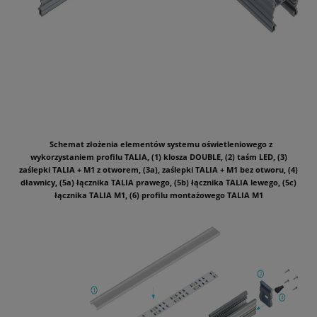
Schemat złożenia elementów systemu oświetleniowego z
wykorzystaniem profilu TALIA, (1) klosza DOUBLE, (2) taśm LED, (3)
zaślepki TALIA + M1 z otworem, (3a), zaślepki TALIA + M1 bez otworu, (4)
dławnicy, (5a) łącznika TALIA prawego, (5b) łącznika TALIA lewego, (5c)
łącznika TALIA M1, (6) profilu montażowego TALIA M1