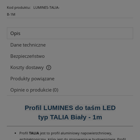
Kod produktu:
LUMINES-TALIA-
B-1M
Opis
Dane techniczne
Bezpieczeństwo
Koszty dostawy
Cena nie zawiera ewentualnych kosztów płatności
Produkty powiązane
Opinie o produkcie (0)
Profil LUMINES do taśm LED
typ TALIA Biały - 1m
Profil
TALIA
jest to profil aluminiowy napowierzchniowy,
architektoniczny, który jest do stosowania w budownictwie. Profil