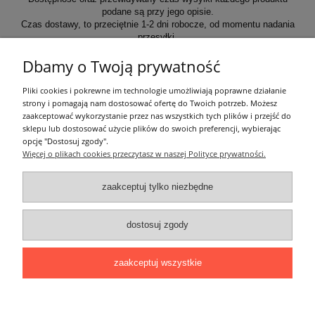
podane są przy jego opisie.
Czas dostawy, to przeciętnie 1-2 dni robocze, od momentu nadania
przesyłki.
Dbamy o Twoją prywatność
Informacje ogólne
Pliki cookies i pokrewne im technologie umożliwiają poprawne działanie
strony i pomagają nam dostosować ofertę do Twoich potrzeb. Możesz
zaakceptować wykorzystanie przez nas wszystkich tych plików i przejść do
Zakupy
sklepu lub dostosować użycie plików do swoich preferencji, wybierając
opcję "Dostosuj zgody".
Więcej o plikach cookies przeczytasz w naszej Polityce prywatności.
Moje konto
zaakceptuj tylko niezbędne
Pozostałe
dostosuj zgody
Łatwy dojazd z Sopotu, Gdańska i Gdyni - przekonaj się i kup również na
miejscu!
ONELED, ul. Kasprowicza 4, 83-000 Pruszcz Gdański
zaakceptuj wszystkie
e-mail: biuro@oneled.pl | tel.: 511-711-113 | tel.: 511-115-157 | tel.: 511-711-
225