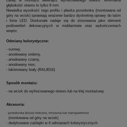
Łatwy w montażu wewnątrz wyfrezowanego otworu. Minimalna
głębokość otworu to tylko 9 mm.
Niewielka wysokość tego profilu i płaska przesłonka (montowana od
góry na wcisk) sprawiają wrażenie bardzo dyskretnej oprawy do taśm
i listw LED. Doskonale nadaje się do stosowania jako element
podświetleń dekoracyjnych w meblarstwie oraz wykończeniach
wnętrz.
Odmiany kolorystyczne:
- surowy,
- anodowany srebrny,
- anodowany czarny,
- anodowany inox,
- lakierowany biały (RAL9016)
Sposób montażu:
-
na wcisk do wyfrezowanego otworu lub na klej montażowy
Akcesoria:
- przesłonka (klosz) mleczna, mrożona lub transparentna
(montowana od góry na wcisk)
- dedykowane zaślepki w 4 odmianach kolorystycznych