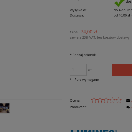
dos
Wysyłka w:
do 4 dni ro
Dostawa:
od 10,00 zł
Cena nie zawiera ewe
74,00 zł
Cena:
płatności
zawiera 23% VAT, bez kosztów dostawy
*
Rodzaj osłonki:
szt.
*
- Pole wymagane
Ocena:
Producent: