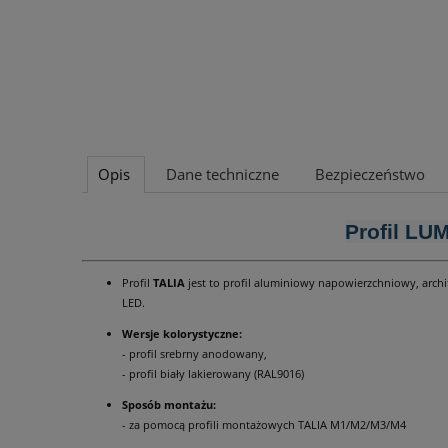
Opis
Dane techniczne
Bezpieczeństwo
Profil LU
Profil
TALIA
jest to profil aluminiowy napowierzchniowy, arc
LED.
Wersje kolorystyczne:
- profil srebrny anodowany,
- profil biały lakierowany (RAL9016)
Sposób montażu:
- za pomocą profili montażowych TALIA M1/M2/M3/M4