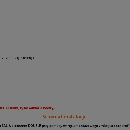
znych (biały, srebrny)
fili 3000mm, tylko odbiór osobisty)
Schemat instalacji:
lu TALIA z kloszem DOUBLE przy pomocy wkrętu montażowego / wkrętu oraz prof