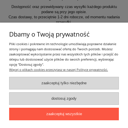
Dostępność oraz przewidywany czas wysyłki każdego produktu
podane są przy jego opisie.
Czas dostawy, to przeciętnie 1-2 dni robocze, od momentu nadania
przesyłki.
Dbamy o Twoją prywatność
Informacje ogólne
Pliki cookies i pokrewne im technologie umożliwiają poprawne działanie
strony i pomagają nam dostosować ofertę do Twoich potrzeb. Możesz
zaakceptować wykorzystanie przez nas wszystkich tych plików i przejść do
Zakupy
sklepu lub dostosować użycie plików do swoich preferencji, wybierając
opcję "Dostosuj zgody".
Więcej o plikach cookies przeczytasz w naszej Polityce prywatności.
Moje konto
zaakceptuj tylko niezbędne
Pozostałe
dostosuj zgody
Łatwy dojazd z Sopotu, Gdańska i Gdyni - przekonaj się i kup również na
miejscu!
ONELED, ul. Kasprowicza 4, 83-000 Pruszcz Gdański
zaakceptuj wszystkie
e-mail: biuro@oneled.pl | tel.: 511-711-113 | tel.: 511-115-157 | tel.: 511-711-
225