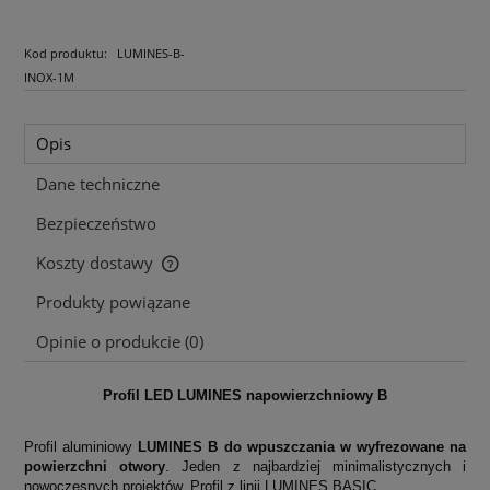
Kod produktu:
LUMINES-B-
INOX-1M
Opis
Dane techniczne
Bezpieczeństwo
Koszty dostawy
Cena nie zawiera ewentualnych kosztów płatności
Produkty powiązane
Opinie o produkcie (0)
Profil LED LUMINES napowierzchniowy B
Profil aluminiowy
LUMINES B
do wpuszczania w wyfrezowane na
powierzchni otwory
. Jeden z najbardziej minimalistycznych i
nowoczesnych projektów. Profil z linii LUMINES BASIC.