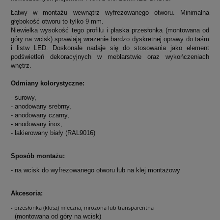
Łatwy w montażu wewnątrz wyfrezowanego otworu. Minimalna
głębokość otworu to tylko 9 mm.
Niewielka wysokość tego profilu i płaska przesłonka (montowana od
góry na wcisk) sprawiają wrażenie bardzo dyskretnej oprawy do taśm
i listw LED. Doskonale nadaje się do stosowania jako element
podświetleń dekoracyjnych w meblarstwie oraz wykończeniach
wnętrz.
Odmiany kolorystyczne:
- surowy,
- anodowany srebrny,
- anodowany czarny,
- anodowany inox,
- lakierowany biały (RAL9016)
Sposób montażu:
-
na wcisk do wyfrezowanego otworu lub na klej montażowy
Akcesoria:
- przesłonka (klosz) mleczna, mrożona lub transparentna
(montowana od góry na wcisk)