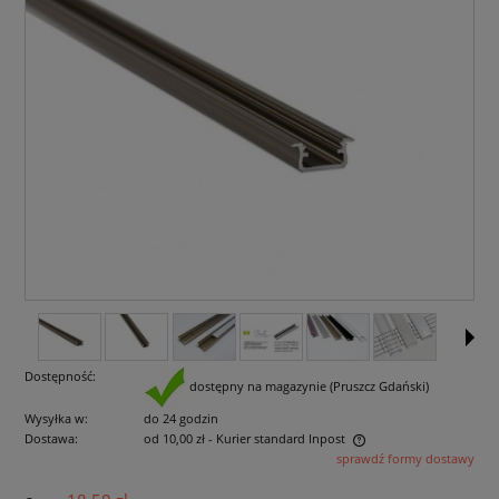
Dostępność:
dostępny na magazynie (Pruszcz Gdański)
Wysyłka w:
do 24 godzin
Dostawa:
od 10,00 zł
- Kurier standard Inpost
sprawdź formy dostawy
Cena nie zawiera ewentualnych kosztów płatności