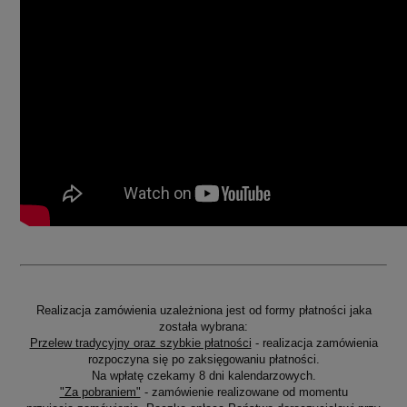
Realizacja zamówienia uzależniona jest od formy płatności jaka
została wybrana:
Przelew tradycyjny oraz szybkie płatności
- realizacja zamówienia
rozpoczyna się po zaksięgowaniu płatności.
Na wpłatę czekamy 8 dni kalendarzowych.
"Za pobraniem"
- zamówienie realizowane od momentu