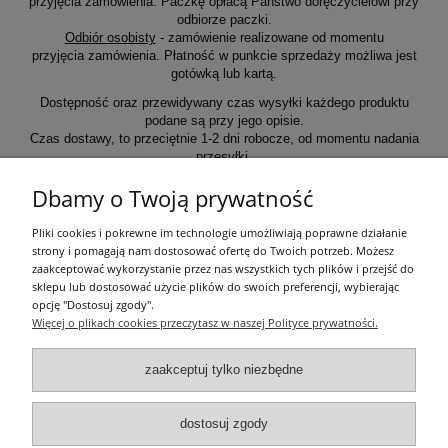
przyjęcia zamówienia. Paczkę opłacą Państwo doręczycielowi przy
odbiorze paczki.
Odbiór osobisty
- zamówienie realizowane od momentu
przyjęcia zamówienia. Płatność w punkcie sprzedaży możliwa jest
gotówką lub kartą.
Dostępność oraz przewidywany czas wysyłki każdego produktu
podane są przy jego opisie.
Czas dostawy, to przeciętnie 1-2 dni robocze, od momentu nadania
przesyłki.
Dbamy o Twoją prywatność
Informacje ogólne
Pliki cookies i pokrewne im technologie umożliwiają poprawne działanie
strony i pomagają nam dostosować ofertę do Twoich potrzeb. Możesz
zaakceptować wykorzystanie przez nas wszystkich tych plików i przejść do
Zakupy
sklepu lub dostosować użycie plików do swoich preferencji, wybierając
opcję "Dostosuj zgody".
Więcej o plikach cookies przeczytasz w naszej Polityce prywatności.
Moje konto
zaakceptuj tylko niezbędne
Pozostałe
dostosuj zgody
Łatwy dojazd z Sopotu, Gdańska i Gdyni - przekonaj się i kup również na