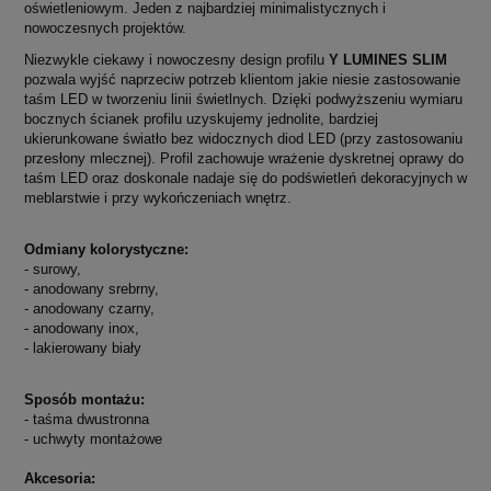
oświetleniowym.
Jeden z najbardziej minimalistycznych i
nowoczesnych projektów.
Niezwykle ciekawy i nowoczesny design profilu
Y LUMINES SLIM
pozwala wyjść naprzeciw potrzeb klientom jakie niesie zastosowanie
taśm LED w tworzeniu linii świetlnych. Dzięki podwyższeniu wymiaru
bocznych ścianek profilu uzyskujemy jednolite, bardziej
ukierunkowane światło bez widocznych diod LED (przy zastosowaniu
przesłony mlecznej). Profil zachowuje wrażenie dyskretnej oprawy do
taśm LED oraz doskonale nadaje się do podświetleń dekoracyjnych w
meblarstwie i przy wykończeniach wnętrz.
Odmiany kolorystyczne:
- surowy,
- anodowany srebrny,
- anodowany czarny,
- anodowany inox,
- lakierowany biały
Sposób montażu:
- taśma dwustronna
- uchwyty montażowe
Akcesoria: