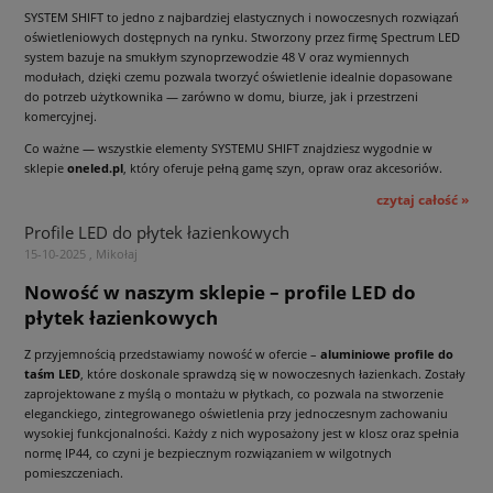
SYSTEM SHIFT to jedno z najbardziej elastycznych i nowoczesnych rozwiązań
oświetleniowych dostępnych na rynku. Stworzony przez firmę Spectrum LED
system bazuje na smukłym szynoprzewodzie 48 V oraz wymiennych
modułach, dzięki czemu pozwala tworzyć oświetlenie idealnie dopasowane
do potrzeb użytkownika — zarówno w domu, biurze, jak i przestrzeni
komercyjnej.
Co ważne — wszystkie elementy SYSTEMU SHIFT znajdziesz wygodnie w
sklepie
oneled.pl
, który oferuje pełną gamę szyn, opraw oraz akcesoriów.
czytaj całość »
Profile LED do płytek łazienkowych
15-10-2025 , Mikołaj
Nowość w naszym sklepie – profile LED do
płytek łazienkowych
Z przyjemnością przedstawiamy nowość w ofercie –
aluminiowe profile do
taśm LED
, które doskonale sprawdzą się w nowoczesnych łazienkach. Zostały
zaprojektowane z myślą o montażu w płytkach, co pozwala na stworzenie
eleganckiego, zintegrowanego oświetlenia przy jednoczesnym zachowaniu
wysokiej funkcjonalności. Każdy z nich wyposażony jest w klosz oraz spełnia
normę IP44, co czyni je bezpiecznym rozwiązaniem w wilgotnych
pomieszczeniach.