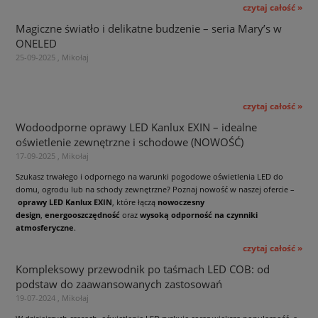
czytaj całość »
Magiczne światło i delikatne budzenie – seria Mary’s w
ONELED
25-09-2025 , Mikołaj
czytaj całość »
Wodoodporne oprawy LED Kanlux EXIN – idealne
oświetlenie zewnętrzne i schodowe (NOWOŚĆ)
17-09-2025 , Mikołaj
Szukasz trwałego i odpornego na warunki pogodowe oświetlenia LED do
domu, ogrodu lub na schody zewnętrzne? Poznaj nowość w naszej ofercie –
oprawy LED Kanlux EXIN
, które łączą
nowoczesny
design
,
energooszczędność
oraz
wysoką odporność na czynniki
atmosferyczne
.
czytaj całość »
Kompleksowy przewodnik po taśmach LED COB: od
podstaw do zaawansowanych zastosowań
19-07-2024 , Mikołaj