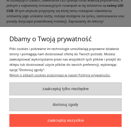
W dzisiejszych czasach, oświetlenie LED zyskuje coraz większą popularność, a
jednym z najbardziej innowacyjnych rozwiązań w tej dziedzinie są
taśmy LED
COB
. W tym artykule przyjrzymy się bliżej temu rodzajowi oświetlenia,
omówimy jego unikalne cechy, rodzaje dostępne na rynku, zastosowania oraz
porady dotyczące prawidłowej instalacji. Zapraszamy do lektury!
czytaj całość »
Dbamy o Twoją prywatność
Informacje ogólne
Pliki cookies i pokrewne im technologie umożliwiają poprawne działanie
strony i pomagają nam dostosować ofertę do Twoich potrzeb. Możesz
zaakceptować wykorzystanie przez nas wszystkich tych plików i przejść do
Zakupy
sklepu lub dostosować użycie plików do swoich preferencji, wybierając
opcję "Dostosuj zgody".
Więcej o plikach cookies przeczytasz w naszej Polityce prywatności.
Moje konto
zaakceptuj tylko niezbędne
Pozostałe
dostosuj zgody
Łatwy dojazd z Sopotu, Gdańska i Gdyni - przekonaj się i kup również na
miejscu!
ONELED, ul. Kasprowicza 4, 83-000 Pruszcz Gdański
zaakceptuj wszystkie
e-mail: biuro@oneled.pl | tel.: 511-711-113 | tel.: 511-115-157 | tel.: 511-711-
225