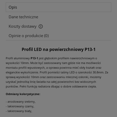
Opis
Dane techniczne
Koszty dostawy
Cena nie zawiera ewentualnych kosztów płatności
Opinie o produkcie (0)
Profil LED na powierzchniowy P13-1
Profil aluminiowy
P13-1
jest głębokim profilem nawierzchniowym o
wysokości 10mm. Może być zastosowany tam gdzie nie ma możliwości
montażu profili wpustowych, a oprawa powinna mieć obły kształt oraz
eleganckie wykończenie. Profil pomieści taśmy LED o szerokości 30.8mm. Za
sprawą wysokości 10mm oraz zastosowaniu mlecznej osłonki, możemy
uzyskać jednolitą linię światła na całej powierzchni bez widocznych
punktów. Pełni funkcję radiatora dbając o dobre oddawanie ciepła.
Odmiany kolorystyczne:
- anodowany srebrny,
- lakierowany czarny,
- lakierowany biały,