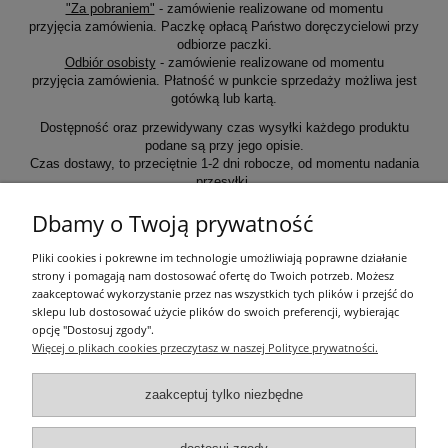
"Za pobraniem"
- zamówienie realizowane od momentu
przyjęcia zamówienia. Paczkę opłacą Państwo doręczycielowi przy
odbiorze paczki.
Odbiór osobisty
- zamówienie realizowane od momentu
przyjęcia zamówienia. Płatność w punkcie sprzedaży możliwa jest
gotówką lub kartą.
Dostępność oraz przewidywany czas wysyłki każdego produktu
podane są przy jego opisie.
Czas dostawy, to przeciętnie 1-2 dni robocze, od momentu nadania
przesyłki.
Dbamy o Twoją prywatność
Informacje ogólne
Pliki cookies i pokrewne im technologie umożliwiają poprawne działanie
strony i pomagają nam dostosować ofertę do Twoich potrzeb. Możesz
zaakceptować wykorzystanie przez nas wszystkich tych plików i przejść do
Zakupy
sklepu lub dostosować użycie plików do swoich preferencji, wybierając
opcję "Dostosuj zgody".
Więcej o plikach cookies przeczytasz w naszej Polityce prywatności.
Moje konto
zaakceptuj tylko niezbędne
Pozostałe