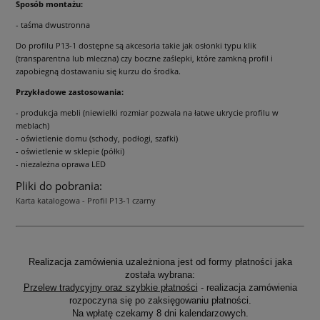
Sposób montażu:
- taśma dwustronna
Do profilu P13-1 dostępne są akcesoria takie jak osłonki typu klik
(transparentna lub mleczna) czy boczne zaślepki, które zamkną profil i
zapobiegną dostawaniu się kurzu do środka.
Przykładowe zastosowania:
- produkcja mebli (niewielki rozmiar pozwala na łatwe ukrycie profilu w
meblach)
- oświetlenie domu (schody, podłogi, szafki)
- oświetlenie w sklepie (półki)
- niezależna oprawa LED
Pliki do pobrania:
Karta katalogowa - Profil P13-1 czarny
Realizacja zamówienia uzależniona jest od formy płatności jaka
została wybrana:
Przelew tradycyjny oraz szybkie płatności
- realizacja zamówienia
rozpoczyna się po zaksięgowaniu płatności.
Na wpłatę czekamy 8 dni kalendarzowych.