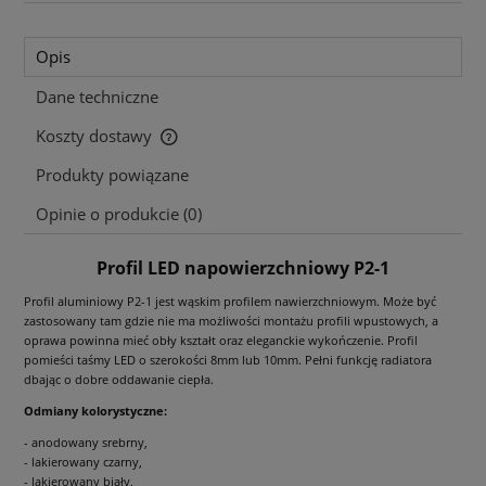
Opis
Dane techniczne
Koszty dostawy
Cena nie zawiera ewentualnych kosztów płatności
Produkty powiązane
Opinie o produkcie (0)
Profil LED napowierzchniowy P2-1
Profil aluminiowy P2-1 jest wąskim profilem nawierzchniowym. Może być
zastosowany tam gdzie nie ma możliwości montażu profili wpustowych, a
oprawa powinna mieć obły kształt oraz eleganckie wykończenie. Profil
pomieści taśmy LED o szerokości 8mm lub 10mm. Pełni funkcję radiatora
dbając o dobre oddawanie ciepła.
Odmiany kolorystyczne:
- anodowany srebrny,
- lakierowany czarny,
- lakierowany biały,