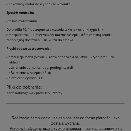
- flokowany (kolor do wyboru ze wzornika)
Sposób montażu:
- taśma dwustronna
Do profilu P2-1 dostępne są akcesoria takie jak osłonki typu klik
(transparentna lub mleczna) czy boczne zaślepki, które zamkną profil i
zapobiegną dostawaniu się kurzu do środka.
Przykładowe zastosowania:
- produkcja mebli (niewielki rozmiar pozwala na łatwe ukrycie profilu w
meblach)
- oświetlenie domu (schody, podłogi, szafki)
- oświetlenie w sklepie (półki)
- niezależna oprawa LED
Pliki do pobrania:
Karta Katalogowa - profil P2-1 czarny
Realizacja zamówienia uzależniona jest od formy płatności jaka
została wybrana:
Przelew tradycyjny oraz szybkie płatności
- realizacja zamówienia