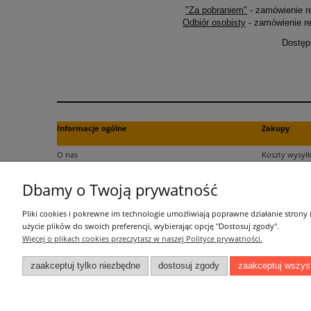
"Za pobraniem"
- zamówienie r
Odbiór osobisty
- zamówienie re
Dostęp
Informacje ogólne
Zakupy
O nas
Koszty wysyłk
Kontakt
Formy płatno
Dbamy o Twoją prywatność
Regulamin
Czas dostawy
Polityka plików cookies
Dokument za
Pliki cookies i pokrewne im technologie umożliwiają poprawne działanie strony
Polityka prywatności
Czas realizac
użycie plików do swoich preferencji, wybierając opcję "Dostosuj zgody".
Więcej o plikach cookies przeczytasz w naszej Polityce prywatności.
Informacje o przetwarzaniu danych
zaakceptuj tylko niezbędne
dostosuj zgody
zaakceptuj wszys