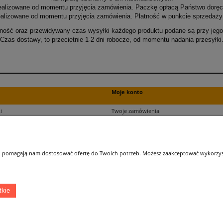
ealizowane od momentu przyjęcia zamówienia. Paczkę opłacą Państwo doręcz
alizowane od momentu przyjęcia zamówienia. Płatność w punkcie sprzedaży 
ność oraz przewidywany czas wysyłki każdego produktu podane są przy jego 
Czas dostawy, to przeciętnie 1-2 dni robocze, od momentu nadania przesyłki
Moje konto
i
Twoje zamówienia
ści
Ustawienia plików cookies
Ustawienia konta
kupu
Przechowalnia
 i pomagają nam dostosować ofertę do Twoich potrzeb. Możesz zaakceptować wykorzysta
ji zamówień
tkie
Łatwy dojazd z Sopotu, Gdańska i Gdyni - przekonaj się i kup również na miejscu!
ONELED, ul. Kasprowicza 4, 83-000 Pruszcz Gdański
e-mail: biuro@oneled.pl | tel.: 511-711-113 | tel.: 511-115-157 | tel.: 511-711-225