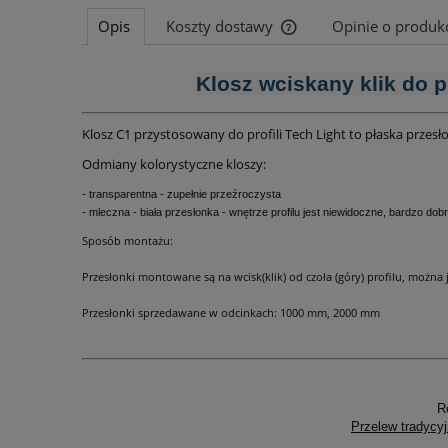
Opis
Koszty dostawy
Opinie o produkc
Cena nie zawiera ewentu
Klosz wciskany klik do p
płatności
Klosz C1 przystosowany do profili Tech Light to płaska przes
Odmiany kolorystyczne kloszy:
- transparentna - zupełnie przeźroczysta
- mleczna - biała przesłonka - wnętrze profilu jest niewidoczne, bardzo dob
Sposób montażu:
Przesłonki montowane są na wcisk(klik) od czoła (góry) profilu, można 
Przesłonki sprzedawane w odcinkach: 1000 mm, 2000 mm
R
Przelew tradycyj