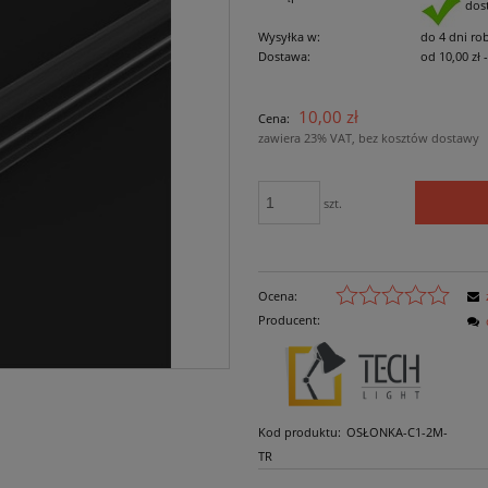
dos
Wysyłka w:
do 4 dni ro
Dostawa:
od 10,00 zł
Cena nie zawiera ewe
10,00 zł
Cena:
płatności
zawiera 23% VAT, bez kosztów dostawy
szt.
Ocena:
Producent:
Kod produktu:
OSŁONKA-C1-2M-
TR