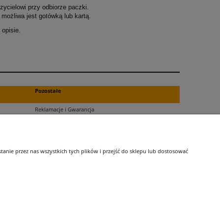
ycielowi przy odbiorze paczki.
możliwa jest gotówką lub kartą.
opisie.
.
Pozostałe
Reklamacje i Gwarancja
Zwroty
Blog
nie przez nas wszystkich tych plików i przejść do sklepu lub dostosować