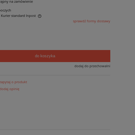
tępny na zamówienie
boczych
- Kurier standard Inpost
sprawdź formy dostawy
ntualnych kosztów
do koszyka
dodaj do przechowalni
zapytaj o produkt
dodaj opinię