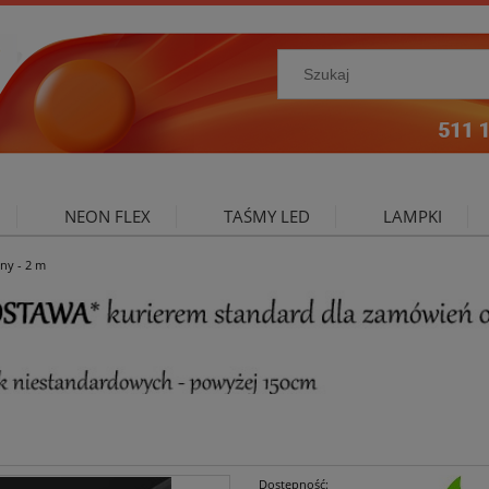
NEON FLEX
TAŚMY LED
LAMPKI
tny - 2 m
NIE ZEWNĘTRZNE
OŚWIETLENIE DO SALONU
A
Dostępność: