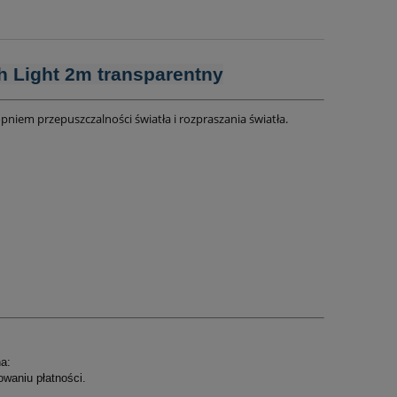
ch Light 2m transparentny
niem przepuszczalności światła i rozpraszania światła.
a:
owaniu płatności.