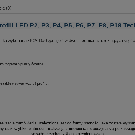
ie (0)
alnych kosztów
rofili LED P2, P3, P4, P5, P6, P7, P8, P18 Te
łonka wykonana z PCV. Dostępna jest w dwóch odmianach, różniących się stop
rze rozprasza punkty świetlne.
je także wsuwać wzdłuż profilu.
ealizacja zamówienia uzależniona jest od formy płatności jaka została wybran
ny oraz szybkie płatności
- realizacja zamówienia rozpoczyna się po zaksięg
Na wpłatę czekamy 8 dni kalendarzowych.