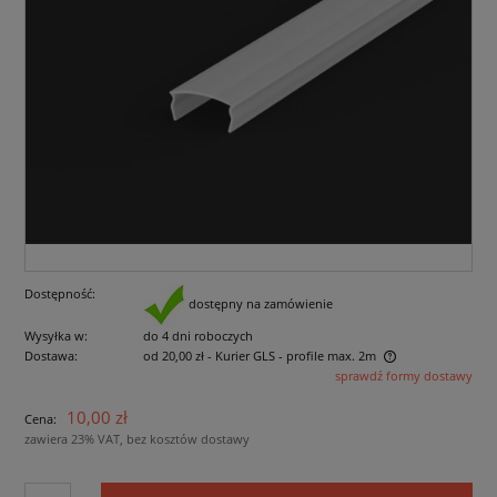
Dostępność:
dostępny na zamówienie
Wysyłka w:
do 4 dni roboczych
Dostawa:
od 20,00 zł
- Kurier GLS - profile max. 2m
sprawdź formy dostawy
Cena nie zawiera ewentualnych kosztów płatności
10,00 zł
Cena:
zawiera 23% VAT, bez kosztów dostawy