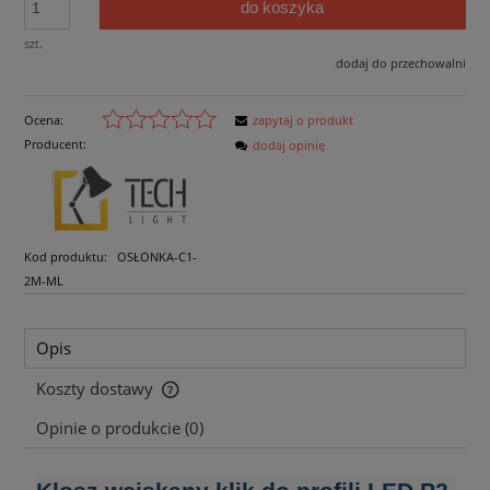
do koszyka
szt.
dodaj do przechowalni
Ocena:
zapytaj o produkt
Producent:
dodaj opinię
Kod produktu:
OSŁONKA-C1-
2M-ML
Opis
Koszty dostawy
Cena nie zawiera ewentualnych kosztów płatności
Opinie o produkcie (0)