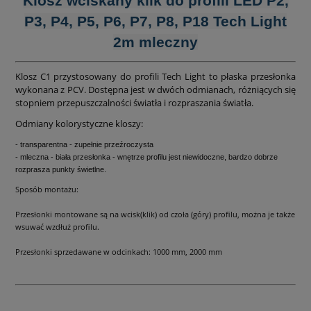
Klosz wciskany klik do profili LED P2,
P3, P4, P5, P6, P7, P8, P18 Tech Light
2m mleczny
Klosz C1 przystosowany do profili Tech Light to płaska przesłonka
wykonana z PCV. Dostępna jest w dwóch odmianach, różniących się
stopniem przepuszczalności światła i rozpraszania światła.
Odmiany kolorystyczne kloszy:
- transparentna - zupełnie przeźroczysta
- mleczna - biała przesłonka - wnętrze profilu jest niewidoczne, bardzo dobrze
rozprasza punkty świetlne.
Sposób montażu:
Przesłonki montowane są na wcisk(klik) od czoła (góry) profilu, można je także
wsuwać wzdłuż profilu.
Przesłonki sprzedawane w odcinkach: 1000 mm, 2000 mm