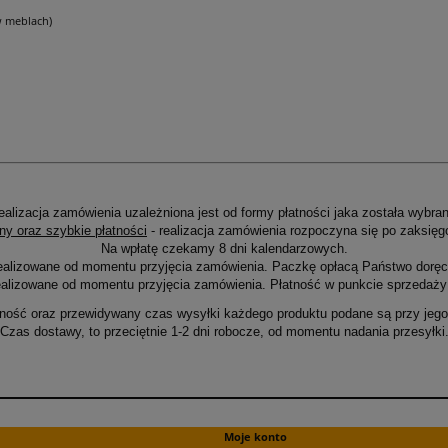
w meblach)
ealizacja zamówienia uzależniona jest od formy płatności jaka została wybran
ny oraz szybkie płatności
- realizacja zamówienia rozpoczyna się po zaksięg
Na wpłatę czekamy 8 dni kalendarzowych.
ealizowane od momentu przyjęcia zamówienia. Paczkę opłacą Państwo doręcz
alizowane od momentu przyjęcia zamówienia. Płatność w punkcie sprzedaży 
ność oraz przewidywany czas wysyłki każdego produktu podane są przy jego 
Czas dostawy, to przeciętnie 1-2 dni robocze, od momentu nadania przesyłki
Moje konto