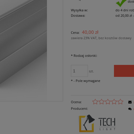
dos
Wysyłka w:
do 4 dni ro
Dostawa:
od 20,00 zł
Cena nie zawiera
40,00 zł
Cena:
płatności
zawiera 23% VAT, bez kosztów dostawy
*
Rodzaj osłonki:
szt.
*
- Pole wymagane
Ocena:
Producent: