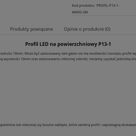
Kod produktu:
PROFIL-P13-1-
ANOD-2M
Produkty powiązane
Opinie o produkcie (0)
Profil LED na powierzchniowy P13-1
Cena nie zawiera ewentualnych kosztów
płatności
ysokości 10mm. Może być zastosowany tam gdzie nie ma możliwości montażu profili wp
wą wysokości 10mm oraz zastosowaniu mlecznej osłonki, możemy uzyskać jednolitą lini
ansparentna lub mleczna) czy boczne zaślepki, które zamkną profil i zapobiegną dostawa