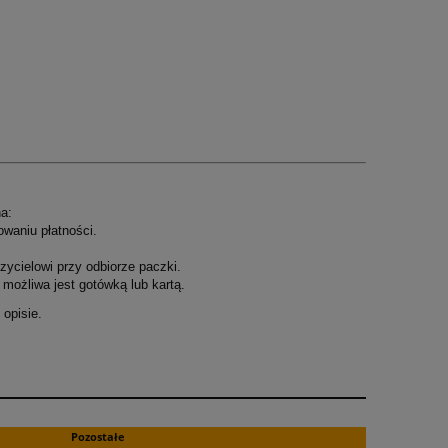
a:
owaniu płatności.
ycielowi przy odbiorze paczki.
możliwa jest gotówką lub kartą.
opisie.
.
Pozostałe