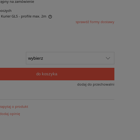
tępny na zamówienie
boczych
- Kurier GLS - profile max. 2m
sprawdź formy dostawy
 ewentualnych kosztów
do koszyka
dodaj do przechowalni
zapytaj o produkt
dodaj opinię