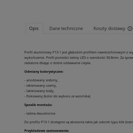
Opis
Dane techniczne
Koszty dostawy
Profil aluminiowy P13-1 jest głębokim profilem nawierzchniowym o w
wykończenie. Profil pomieści taśmy LED o szerokości 30.8mm. Za spra
radiatora dbając o dobre oddawanie ciepła.
Odmiany kolorystyczne:
- anodowany srebrny,
- lakierowany czarny,
- lakierowany biały,
- flokowany (kolor do wyboru ze wzornika)
Sposób montażu:
- taśma dwustronna
Do profilu P13-1 dostępne są akcesoria takie jak osłonki typu klik (tr
Przykładowe zastosowania: