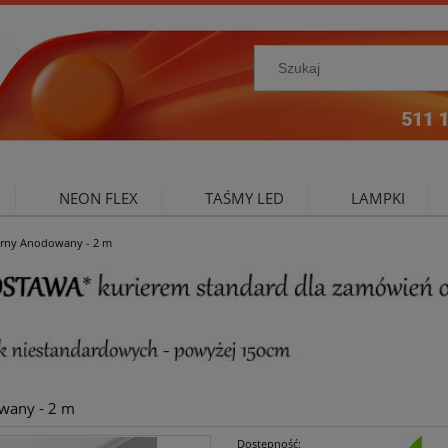
NEON FLEX
TAŚMY LED
LAMPKI
ebrny Anodowany - 2 m
NIE ZEWNĘTRZNE
OŚWIETLENIE DO SALONU
A
owany - 2 m
Dostępność: