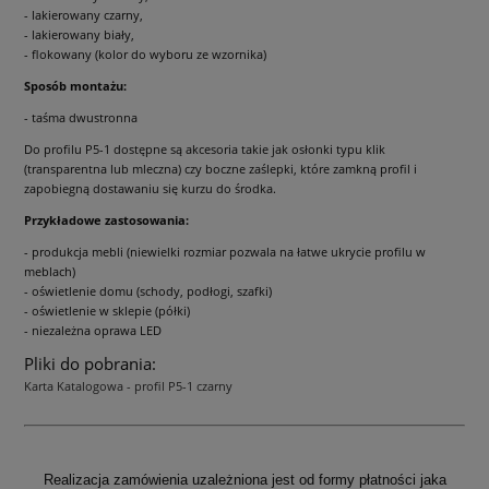
- lakierowany czarny,
- lakierowany biały,
- flokowany (kolor do wyboru ze wzornika)
Sposób montażu:
- taśma dwustronna
Do profilu P5-1 dostępne są akcesoria takie jak osłonki typu klik
(transparentna lub mleczna) czy boczne zaślepki, które zamkną profil i
zapobiegną dostawaniu się kurzu do środka.
Przykładowe zastosowania:
- produkcja mebli (niewielki rozmiar pozwala na łatwe ukrycie profilu w
meblach)
- oświetlenie domu (schody, podłogi, szafki)
- oświetlenie w sklepie (półki)
- niezależna oprawa LED
Pliki do pobrania:
Karta Katalogowa - profil P5-1 czarny
Realizacja zamówienia uzależniona jest od formy płatności jaka