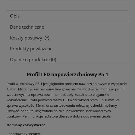
Opis
Dane techniczne
Koszty dostawy
Cena nie zawiera ewentualnych kosztów płatności
Produkty powiązane
Opinie o produkcie (0)
Profil LED napowierzchniowy P5-1
Profil aluminiowy P5-1 jest głębokim profilem nawierzchniowym o wysokości
15mm. Może być zastosowany tam gdzie nie ma możliwości montażu profili
wpustowych, a oprawa powinna mieć obły kształt oraz eleganckie
wykończenie. Profil pomieści taśmy LED o szerokości 8mm lub 10mm. Za
sprawą wysokości 15mm oraz zastosowaniu mlecznej osłonki, możemy
uzyskać jednolitą linię światła na całej powierzchni bez widocznych
punktów. Pełni funkcję radiatora dbając o dobre oddawanie ciepła.
Odmiany kolorystyczne:
- anodowany srebrny,