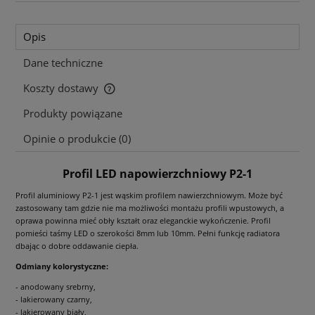
Opis
Dane techniczne
Koszty dostawy
Cena nie zawiera ewentualnych kosztów płatności
Produkty powiązane
Opinie o produkcie (0)
Profil LED napowierzchniowy P2-1
Profil aluminiowy P2-1 jest wąskim profilem nawierzchniowym. Może być
zastosowany tam gdzie nie ma możliwości montażu profili wpustowych, a
oprawa powinna mieć obły kształt oraz eleganckie wykończenie. Profil
pomieści taśmy LED o szerokości 8mm lub 10mm. Pełni funkcję radiatora
dbając o dobre oddawanie ciepła.
Odmiany kolorystyczne:
- anodowany srebrny,
- lakierowany czarny,
- lakierowany biały,