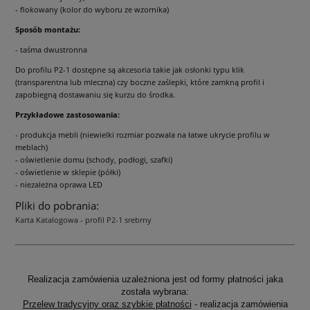
- flokowany (kolor do wyboru ze wzornika)
Sposób montażu:
- taśma dwustronna
Do profilu P2-1 dostępne są akcesoria takie jak osłonki typu klik
(transparentna lub mleczna) czy boczne zaślepki, które zamkną profil i
zapobiegną dostawaniu się kurzu do środka.
Przykładowe zastosowania:
- produkcja mebli (niewielki rozmiar pozwala na łatwe ukrycie profilu w
meblach)
- oświetlenie domu (schody, podłogi, szafki)
- oświetlenie w sklepie (półki)
- niezależna oprawa LED
Pliki do pobrania:
Karta Katalogowa - profil P2-1 srebrny
Realizacja zamówienia uzależniona jest od formy płatności jaka
została wybrana:
Przelew tradycyjny oraz szybkie płatności
- realizacja zamówienia