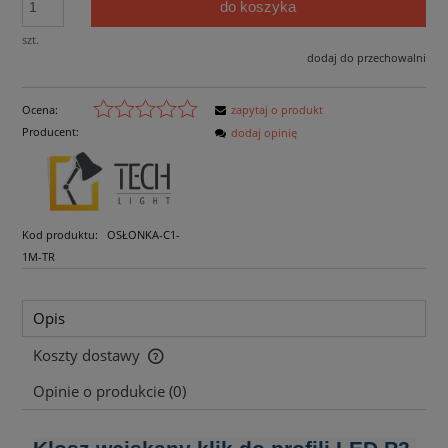
do koszyka
szt.
dodaj do przechowalni
Ocena:
zapytaj o produkt
Producent:
dodaj opinię
Kod produktu:
OSŁONKA-C1-
1M-TR
Opis
Koszty dostawy
Cena nie zawiera ewentualnych kosztów płatności
Opinie o produkcie (0)