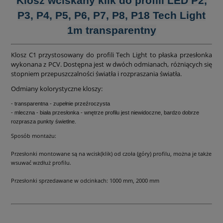
Klosz wciskany klik do profili LED P2,
P3, P4, P5, P6, P7, P8, P18 Tech Light
1m transparentny
Klosz C1 przystosowany do profili Tech Light to płaska przesłonka
wykonana z PCV. Dostępna jest w dwóch odmianach, różniących się
stopniem przepuszczalności światła i rozpraszania światła.
Odmiany kolorystyczne kloszy:
- transparentna - zupełnie przeźroczysta
- mleczna - biała przesłonka - wnętrze profilu jest niewidoczne, bardzo dobrze
rozprasza punkty świetlne.
Sposób montażu:
Przesłonki montowane są na wcisk(klik) od czoła (góry) profilu, można je także
wsuwać wzdłuż profilu.
Przesłonki sprzedawane w odcinkach: 1000 mm, 2000 mm