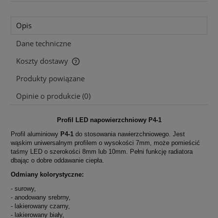
Opis
Dane techniczne
Koszty dostawy
Cena nie zawiera ewentualnych kosztów płatności
Produkty powiązane
Opinie o produkcie (0)
Profil LED napowierzchniowy P4-1
Profil aluminiowy
P4-1
do stosowania nawierzchniowego.
Jest
wąskim uniwersalnym profilem o wysokości 7mm, może pomieścić
taśmy LED o szerokości 8mm lub 10mm. Pełni funkcję radiatora
dbając o dobre oddawanie ciepła.
Odmiany kolorystyczne:
- surowy,
- anodowany srebrny,
- lakierowany czarny,
-
lakierowany biały
,