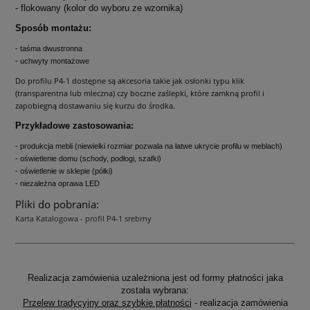
- flokowany (kolor do wyboru ze wzornika)
Sposób montażu:
- taśma dwustronna
- uchwyty montażowe
Do profilu P4-1 dostępne są akcesoria takie jak osłonki typu klik
(transparentna lub mleczna) czy boczne zaślepki, które zamkną profil i
zapobiegną dostawaniu się kurzu do środka.
Przykładowe zastosowania:
- produkcja mebli (niewielki rozmiar pozwala na łatwe ukrycie profilu w meblach)
- oświetlenie domu (schody, podłogi, szafki)
- oświetlenie w sklepie (półki)
- niezależna oprawa LED
Pliki do pobrania:
Karta Katalogowa - profil P4-1 srebrny
Realizacja zamówienia uzależniona jest od formy płatności jaka
została wybrana:
Przelew tradycyjny oraz szybkie płatności
- realizacja zamówienia