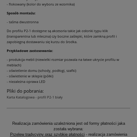
- flokowany (kolor do wyboru ze wzornika)
Sposób montażu:
- taśma dwustronna
Do profilu P2-1 dostępne są akcesoria takie jak osłonki typu klik
(transparentna lub mleczna) czy boczne zaślepki, które zamkną profil i
zapobiegną dostawaniu się kurzu do środka.
Przykładowe zastosowania:
- produkcja mebli (niewielki rozmiar pozwala na łatwe ukrycie profilu w
meblach)
- oświetlenie domu (schody, podłogi, szafki)
- oświetlenie w sklepie (półki)
- niezależna oprawa LED
Pliki do pobrania:
Karta Katalogowa - profil P2-1 biały
Realizacja zamówienia uzależniona jest od formy płatności jaka
została wybrana:
Przelew tradycyjny oraz szybkie płatności
- realizacja zamówienia