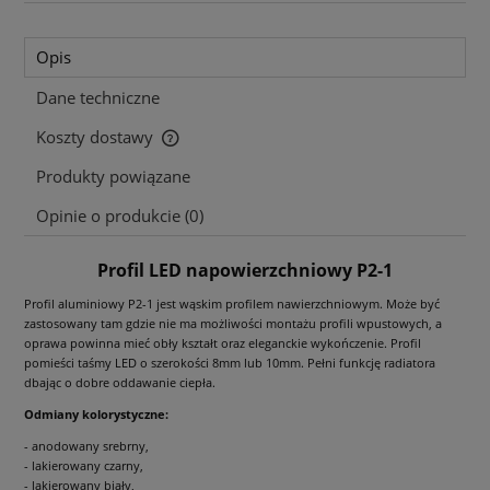
Opis
Dane techniczne
Koszty dostawy
Cena nie zawiera ewentualnych kosztów płatności
Produkty powiązane
Opinie o produkcie (0)
Profil LED napowierzchniowy P2-1
Profil aluminiowy P2-1 jest wąskim profilem nawierzchniowym. Może być
zastosowany tam gdzie nie ma możliwości montażu profili wpustowych, a
oprawa powinna mieć obły kształt oraz eleganckie wykończenie. Profil
pomieści taśmy LED o szerokości 8mm lub 10mm. Pełni funkcję radiatora
dbając o dobre oddawanie ciepła.
Odmiany kolorystyczne:
- anodowany srebrny,
- lakierowany czarny,
- lakierowany biały,