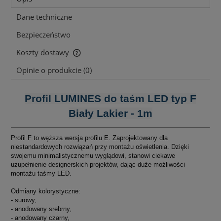
Dane techniczne
Bezpieczeństwo
Koszty dostawy
Cena nie zawiera ewentualnych kosztów płatności
Opinie o produkcie (0)
Profil LUMINES do taśm LED typ F
Biały Lakier - 1m
Profil F to węższa wersja profilu E. Zaprojektowany dla
niestandardowych rozwiązań przy montażu oświetlenia. Dzięki
swojemu minimalistycznemu wyglądowi, stanowi ciekawe
uzupełnienie designerskich projektów, dając duże możliwości
montażu taśmy LED.
Odmiany kolorystyczne:
- surowy,
- anodowany srebrny,
- anodowany czarny,