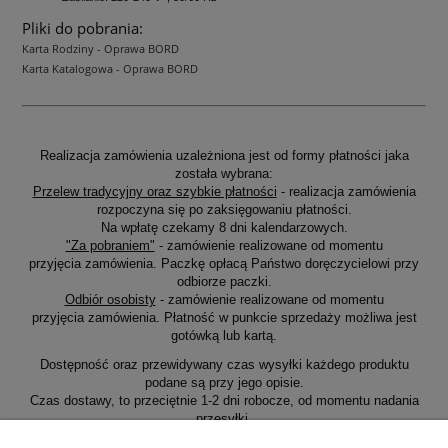
Pliki do pobrania:
Karta Rodziny - Oprawa BORD
Karta Katalogowa - Oprawa BORD
Realizacja zamówienia uzależniona jest od formy płatności jaka
została wybrana:
Przelew tradycyjny oraz szybkie płatności
- realizacja zamówienia
rozpoczyna się po zaksięgowaniu płatności.
Na wpłatę czekamy 8 dni kalendarzowych.
"Za pobraniem"
- zamówienie realizowane od momentu
przyjęcia zamówienia. Paczkę opłacą Państwo doręczycielowi przy
odbiorze paczki.
Odbiór osobisty
- zamówienie realizowane od momentu
przyjęcia zamówienia. Płatność w punkcie sprzedaży możliwa jest
gotówką lub kartą.
Dostępność oraz przewidywany czas wysyłki każdego produktu
podane są przy jego opisie.
Czas dostawy, to przeciętnie 1-2 dni robocze, od momentu nadania
przesyłki.