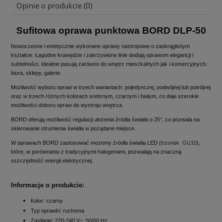
Opinie o produkcie (0)
Sufitowa oprawa punktowa
BORD DLP-50
Nowoczesne i estetycznie wykonane oprawy nastropowe o zaokrąglonym
kształcie. Łagodne krawędzie i zakrzywione linie dodają oprawom elegancji i
subtelności. Idealnie pasują zarówno do wnętrz mieszkalnych jak i komercyjnych:
biura, sklepy, galerie.
Możliwość wyboru opraw w trzech wariantach: pojedynczej, podwójnej lub potrójnej
oraz w trzech różnych kolorach srebrnym, czarnym i białym, co daje szerokie
możliwości doboru opraw do wystroju wnętrza.
BORD oferują możliwość regulacji ułożenia źródła światła o 25°, co pozwala na
skierowanie strumienia światła w pożądane miejsce.
W oprawach BORD zastosować możemy źródła światła LED (
trzonek GU10
),
które, w porównaniu z tradycyjnymi halogenami, pozwalają na znaczną
oszczędność energii elektrycznej.
Informacje o produkcie:
Kolor: czarny
Typ oprawki: ruchoma
Zasilanie:
220-240 V~; 50/60 Hz