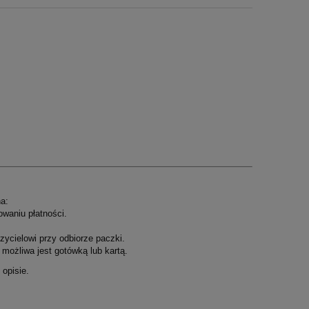
a:
owaniu płatności.
ycielowi przy odbiorze paczki.
możliwa jest gotówką lub kartą.
opisie.
.