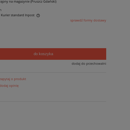
tępny na magazynie (Pruszcz Gdański)
n
- Kurier standard Inpost
sprawdź formy dostawy
ntualnych kosztów
do koszyka
dodaj do przechowalni
zapytaj o produkt
dodaj opinię