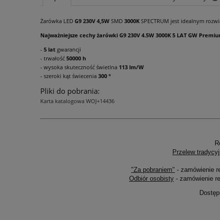
Żarówka LED
G9 230V 4,5W
SMD
3000K
SPECTRUM jest idealnym rozwi
Najważniejsze cechy żarówki G9 230V 4.5W 3000K 5 LAT GW Premiu
-
5 lat
gwarancji
- trwałość
50000 h
- wysoka skuteczność świetlna
113 lm/W
- szeroki kąt świecenia
300 °
Pliki do pobrania:
Karta katalogowa WOJ+14436
R
Przelew tradycyj
"Za pobraniem"
- zamówienie r
Odbiór osobisty
- zamówienie re
Dostęp