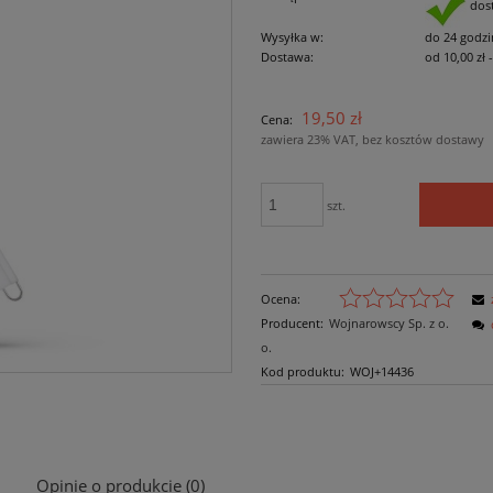
dos
Wysyłka w:
do 24 godzi
Dostawa:
od 10,00 zł
Cena nie zawiera ewe
19,50 zł
Cena:
płatności
zawiera 23% VAT, bez kosztów dostawy
szt.
Ocena:
Producent:
Wojnarowscy Sp. z o.
o.
Kod produktu:
WOJ+14436
Opinie o produkcie (0)