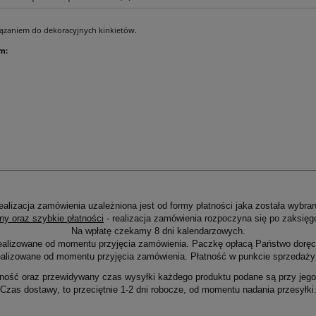
ązaniem do dekoracyjnych kinkietów.
Cena nie zawiera ewentualnych kosztów
płatności
m:
ealizacja zamówienia uzależniona jest od formy płatności jaka została wybran
ny oraz szybkie płatności
- realizacja zamówienia rozpoczyna się po zaksięg
Na wpłatę czekamy 8 dni kalendarzowych.
ealizowane od momentu przyjęcia zamówienia. Paczkę opłacą Państwo doręcz
alizowane od momentu przyjęcia zamówienia. Płatność w punkcie sprzedaży 
ność oraz przewidywany czas wysyłki każdego produktu podane są przy jego 
Czas dostawy, to przeciętnie 1-2 dni robocze, od momentu nadania przesyłki