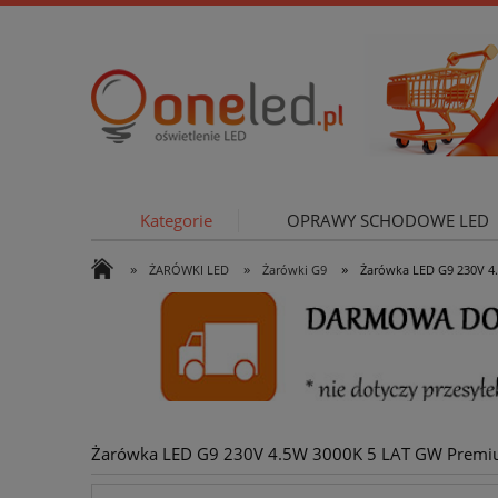
Kategorie
OPRAWY SCHODOWE LED
»
»
»
ŻARÓWKI LED
Żarówki G9
Żarówka LED G9 230V 4
OŚWIETLE
Żarówka LED G9 230V 4.5W 3000K 5 LAT GW Premi