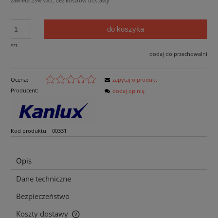
zawiera 23% VAT, bez kosztów dostawy
do koszyka
szt.
dodaj do przechowalni
Ocena:
zapytaj o produkt
Producent:
dodaj opinię
Kod produktu:
00331
Opis
Dane techniczne
Bezpieczeństwo
Koszty dostawy