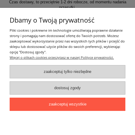
Czas dostawy, to przeciętnie 1-2 dni robocze, od momentu nadania
przesyłki.
Dbamy o Twoją prywatność
Informacje ogólne
Pliki cookies i pokrewne im technologie umożliwiają poprawne działanie
strony i pomagają nam dostosować ofertę do Twoich potrzeb. Możesz
zaakceptować wykorzystanie przez nas wszystkich tych plików i przejść do
Zakupy
sklepu lub dostosować użycie plików do swoich preferencji, wybierając
opcję "Dostosuj zgody".
Więcej o plikach cookies przeczytasz w naszej Polityce prywatności.
Moje konto
zaakceptuj tylko niezbędne
Pozostałe
dostosuj zgody
Łatwy dojazd z Sopotu, Gdańska i Gdyni - przekonaj się i kup również na
miejscu!
ONELED, ul. Kasprowicza 4, 83-000 Pruszcz Gdański
zaakceptuj wszystkie
e-mail: biuro@oneled.pl | tel.: 511-711-113 | tel.: 511-115-157 | tel.: 511-711-
225
pokaż pełną wersję strony