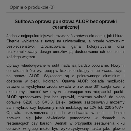
Cena nie zawiera ewentualnych kosztów płatności
Opinie o produkcie (0)
Sufitowa oprawa punktowa ALOR bez oprawki
ceramicznej
Jedno z najpopularniejszych rozwiązań zarówno dla domu, jak i biura.
Chętnie wybierane z uwagi na uniwersalizm, a przede wszystkim
bezpieczeństwo. Zróżnicowana gama kolorystyczna oraz
nieskomplikowany design umożliwiają dostosowanie ich do niemal
każdego wnętrza.
Oprawy wbudowywane w sufit nadal są bardzo popularne. Nowymi
oprawkami które występują w kształcie okrągłym lub kwadratowym
są oprawki ALOR. Wykonane są z polerowanego aluminium i
dostępne w pięciu kolorach. Oprawa ALOR posiada możliwość
ustawienia wychylenia źródła światła w zakresie 30° dzięki czemu
skierujemy strumień świetlny w interesujące nas miejsce lub punkt.
ALOR sprzedawany jest bez oprawki, możemy wybrać do niego
oprawkę GZ10 lub GX5.3. Dzięki takiemu zastosowaniu możemy
sami wybrać czy będziemy mieli instalację na 12V lub 220-240V~.
Oprawka przeznaczona jest do wbudowania w sufit i idealnie
sprawdzi się jako oświetlenie pomocnicze w domach lub
restauracjach czy barach. Jednak w przypadku zestawienia kilku
oprawek w grupę może być wykorzystywany także jako główne