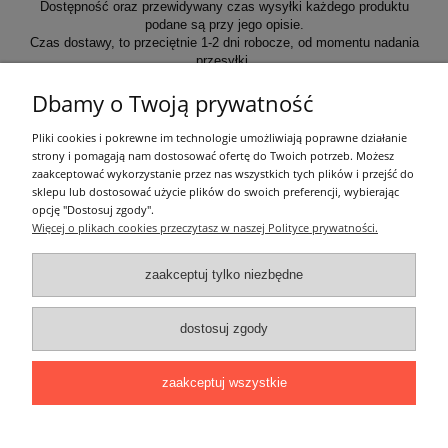
Dostępność oraz przewidywany czas wysyłki każdego produktu
podane są przy jego opisie.
Czas dostawy, to przeciętnie 1-2 dni robocze, od momentu nadania
przesyłki.
Dbamy o Twoją prywatność
Informacje ogólne
Pliki cookies i pokrewne im technologie umożliwiają poprawne działanie
strony i pomagają nam dostosować ofertę do Twoich potrzeb. Możesz
zaakceptować wykorzystanie przez nas wszystkich tych plików i przejść do
Zakupy
sklepu lub dostosować użycie plików do swoich preferencji, wybierając
opcję "Dostosuj zgody".
Więcej o plikach cookies przeczytasz w naszej Polityce prywatności.
Moje konto
zaakceptuj tylko niezbędne
Pozostałe
dostosuj zgody
Łatwy dojazd z Sopotu, Gdańska i Gdyni - przekonaj się i kup również na
miejscu!
ONELED, ul. Kasprowicza 4, 83-000 Pruszcz Gdański
zaakceptuj wszystkie
e-mail: biuro@oneled.pl | tel.: 511-711-113 | tel.: 511-115-157 | tel.: 511-711-
225