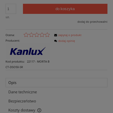
do koszyka
szt.
dodaj do przechowalni
Ocena:
zapytaj o produkt
Producent:
dodaj opinię
Kod produktu:
22117 - MORTA B
CT-DSO50-SR
Opis
Dane techniczne
Bezpieczeństwo
Koszty dostawy
Cena nie zawiera ewentualnych kosztów płatności