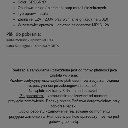
Kolor: SREBRNY
Obudowa: szkło / pierścień: stop metali nieżelaznych
Typ oprawki: stała
Zasilanie: 12V / 230V przy wymianie gniazda na GU10
W zestawie: oprawka + gniazdo halogenowe MR16 12V
Pliki do pobrania:
Karta Rodziny - Oprawa MORTA
Karta Katalogowa - Oprawa MORTA
Realizacja zamówienia uzależniona jest od formy płatności jaka
została wybrana:
Przelew tradycyjny oraz szybkie płatności
- realizacja zamówienia
rozpoczyna się po zaksięgowaniu płatności.
Na wpłatę czekamy 8 dni kalendarzowych.
"Za pobraniem"
- zamówienie realizowane od momentu
przyjęcia zamówienia. Paczkę opłacą Państwo doręczycielowi przy
odbiorze paczki.
Odbiór osobisty
- zamówienie realizowane od momentu
przyjęcia zamówienia. Płatność w punkcie sprzedaży możliwa jest
gotówką lub kartą.