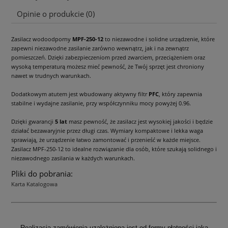
Cena nie zawiera ewentualnych kosztów płatności
Opinie o produkcie (0)
Zasilacz wodoodporny
MPF-250-12
to niezawodne i solidne urządzenie, które
zapewni niezawodne zasilanie zarówno wewnątrz, jak i na zewnątrz
pomieszczeń. Dzięki zabezpieczeniom przed zwarciem, przeciążeniem oraz
wysoką temperaturą możesz mieć pewność, że Twój sprzęt jest chroniony
nawet w trudnych warunkach.
Dodatkowym atutem jest wbudowany aktywny filtr
PFC
, który zapewnia
stabilne i wydajne zasilanie, przy współczynniku mocy powyżej 0.96.
Dzięki gwarancji
5 lat
masz pewność, że zasilacz jest wysokiej jakości i będzie
działać bezawaryjnie przez długi czas. Wymiary kompaktowe i lekka waga
sprawiają, że urządzenie łatwo zamontować i przenieść w każde miejsce.
Zasilacz MPF-250-12 to idealne rozwiązanie dla osób, które szukają solidnego i
niezawodnego zasilania w każdych warunkach.
Pliki do pobrania:
Karta Katalogowa
Realizacja zamówienia uzależniona jest od formy płatności jaka