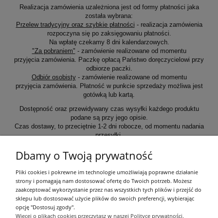
Realizacja zamówienia uzależniona jest od formy płatności jaka
została wybrana:
Przelew tradycyjny oraz szybkie płatności
- realizacja zamówienia
rozpoczyna się po zaksięgowaniu płatności.
Na wpłatę czekamy 8 dni kalendarzowych.
"Za pobraniem"
- zamówienie realizowane od momentu
przyjęcia zamówienia. Paczkę opłacą Państwo doręczycielowi przy
odbiorze paczki.
Odbiór osobisty
- zamówienie realizowane od momentu
przyjęcia zamówienia. Płatność w punkcie sprzedaży możliwa jest
gotówką lub kartą.
Dostępność oraz przewidywany czas wysyłki każdego produktu
podane są przy jego opisie.
Czas dostawy, to przeciętnie 1-2 dni robocze, od momentu nadania
przesyłki.
Dbamy o Twoją prywatność
Informacje ogólne
Pliki cookies i pokrewne im technologie umożliwiają poprawne działanie
strony i pomagają nam dostosować ofertę do Twoich potrzeb. Możesz
zaakceptować wykorzystanie przez nas wszystkich tych plików i przejść do
Zakupy
sklepu lub dostosować użycie plików do swoich preferencji, wybierając
opcję "Dostosuj zgody".
Więcej o plikach cookies przeczytasz w naszej Polityce prywatności.