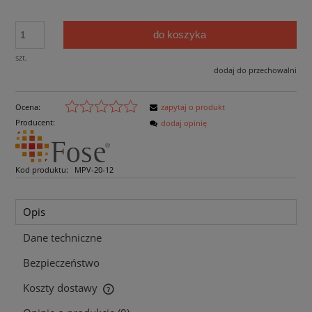
do koszyka
szt.
dodaj do przechowalni
Ocena:
zapytaj o produkt
Producent:
dodaj opinię
Kod produktu:
MPV-20-12
Opis
Dane techniczne
Bezpieczeństwo
Koszty dostawy
Cena nie zawiera ewentualnych kosztów płatności