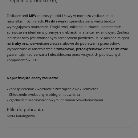
Opinie o produkcie (0)
Zasilacze serii
MPV
to prosty, lekki i łatwy w montażu zasilacz led o
niewielkich rozmiarach.
Płaski
i
wąski
, sprawdza się w wielu bardzo
wymagających montażach. Dzięki swej unikalnej budowie i parametrach
sprawdza się idealnie w przemyśle meblarskim, a także reklamowym. Zasilacz
led chłodzony jest swobodnym przepływem powietrza. MPV posiada miejsca
na
śruby
oraz wewnętrzne złącza śrubowe do podłączenia przewodów.
Wyposażone w zabezpieczenia
zwarciowe
,
przeciążeniowe
oraz
termiczne
gwarantują nieprzerwaną i niezakłóconą pracę wszystkich podłączonych
komponentów LED.
Najważniejsze cechy zasilacza:
- Zabezpieczenia: Zwarciowe / Przeciążeniowe / Termiczne
- Chłodzenie swobodnym obiegiem powietrza
- Zgodność z międzynarodowymi normami oświetleniowymi
Pliki do pobrania:
Karta Katalogowa