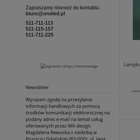
Zapraszamy również do kontaktu:
biuro@oneled.pl
511-711-113
511-115-157
511-711-225
Lampka
Newsletter
zawi
Wyrażam zgodę na przesyłanie
informacji handlowych za pomocą
środków komunikacji elektronicznej na
podany adres e-mail na temat usług
oferowanych przez MK-design
Magdalena Rewucka z siedzibą w
Pruszczu Gdańskim (83-000), ul. Jana