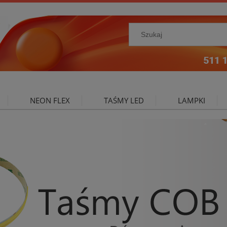
NEON FLEX
TAŚMY LED
LAMPKI
NIE ZEWNĘTRZNE
OŚWIETLENIE DO SALONU
A