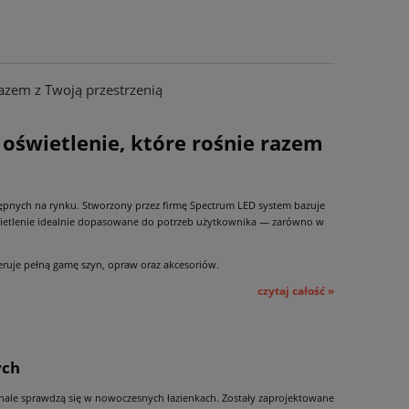
azem z Twoją przestrzenią
świetlenie, które rośnie razem
tępnych na rynku. Stworzony przez firmę Spectrum LED system bazuje
ietlenie idealnie dopasowane do potrzeb użytkownika — zarówno w
feruje pełną gamę szyn, opraw oraz akcesoriów.
czytaj całość »
ych
onale sprawdzą się w nowoczesnych łazienkach. Zostały zaprojektowane