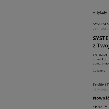
Artykuły
SYSTEM S
28-11-2025 ,
SYSTE
z Two
SYSTEM SHIFT
na smukłym 
domu, biurze
Co ważne — 
Profile L
15-10-2025 ,
Nowość 
Z przyjemno