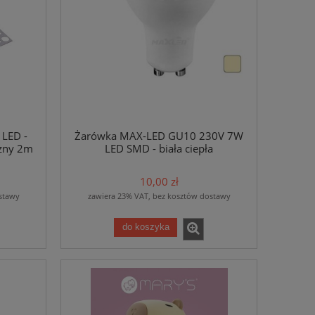
 LED -
Żarówka MAX-LED GU10 230V 7W
czny 2m
LED SMD - biała ciepła
10,00 zł
stawy
zawiera 23% VAT, bez kosztów dostawy
do koszyka