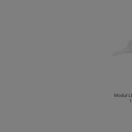
Sprężyna montażowa do profilu LUMINES
Moduł L
1
3,00 zł
do koszyka