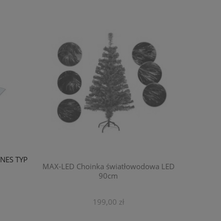
NES TYP
Moduł LE
MAX-LED Choinka światłowodowa LED
vMAX3 12
90cm
199,00 zł