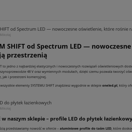
HIFT od Spectrum LED — nowoczesne oświetlenie, które rośnie r
 Mikołaj
M SHIFT od Spectrum LED — nowoczesne o
ją przestrzenią
 to jedno z najbardziej elastycznych i nowoczesnych rozwiązań oświetleniowych dos
szynoprzewodzie 48 V oraz wymiennych modułach, dzięki czemu pozwala tworzyć ośw
, jak i przestrzeni komercyjnej.
wszystkie elementy SYSTEMU SHIFT znajdziesz wygodnie w sklepie
oneled.pl
, który o
ED do płytek łazienkowych
 Mikołaj
w naszym sklepie – profile LED do płytek łazienkow
ścią przedstawiamy nowość w ofercie –
aluminiowe profile do taśm LED
, które dosk