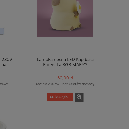
0 230V
Lampka nocna LED Kapibara
mna
Florystka RGB MARY'S
60,00 zł
stawy
zawiera 23% VAT, bez kosztów dostawy
do koszyka