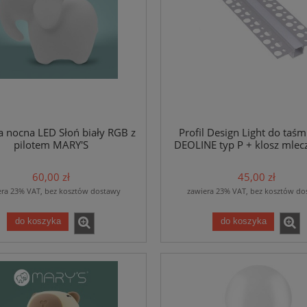
 nocna LED Słoń biały RGB z
Profil Design Light do taśm
pilotem MARY'S
DEOLINE typ P + klosz mle
60,00 zł
45,00 zł
era 23% VAT, bez kosztów dostawy
zawiera 23% VAT, bez kosztów do
do koszyka
do koszyka