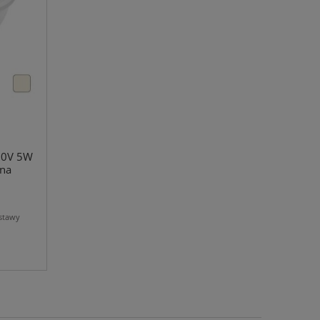
30V 5W
lna
stawy