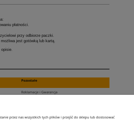
a:
owaniu płatności.
ycielowi przy odbiorze paczki.
możliwa jest gotówką lub kartą.
opisie.
.
Pozostałe
Reklamacje i Gwarancja
Zwroty
Blog
nie przez nas wszystkich tych plików i przejść do sklepu lub dostosować