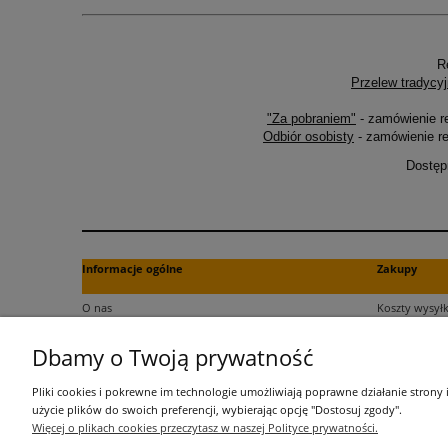
R
Przelew tradycyj
"Za pobraniem"
- zamówienie r
Odbiór osobisty
- zamówienie re
Dostęp
Informacje ogólne
Zakupy
O nas
Koszty wysyłk
Kontakt
Formy płatno
Dbamy o Twoją prywatność
Regulamin
Czas dostawy
Polityka plików cookies
Dokument za
Pliki cookies i pokrewne im technologie umożliwiają poprawne działanie strony
Polityka prywatności
Czas realizac
użycie plików do swoich preferencji, wybierając opcję "Dostosuj zgody".
Więcej o plikach cookies przeczytasz w naszej Polityce prywatności.
Informacje o przetwarzaniu danych