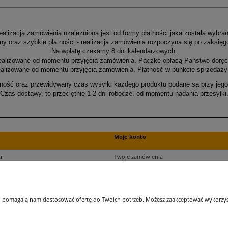
ealizacja zamówienia uzależniona jest od formy płatności jaka została wybran
ny oraz szybkie płatności
- realizacja zamówienia rozpoczyna się po zaksięg
Na wpłatę czekamy 8 dni kalendarzowych.
ealizowane od momentu przyjęcia zamówienia. Paczkę opłacą Państwo doręcz
alizowane od momentu przyjęcia zamówienia. Płatność w punkcie sprzedaży 
ność oraz przewidywany czas wysyłki każdego produktu podane są przy jego 
Czas dostawy, to przeciętnie 1-2 dni robocze, od momentu nadania przesyłki
Moje konto
i
Twoje zamówienia
ści
Ustawienia plików cookies
Ustawienia konta
kupu
Przechowalnia
 i pomagają nam dostosować ofertę do Twoich potrzeb. Możesz zaakceptować wykorzysta
ji zamówień