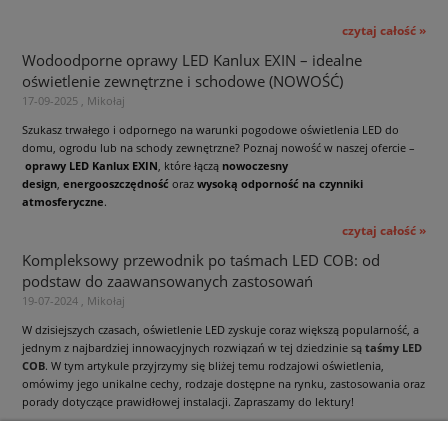
czytaj całość »
Wodoodporne oprawy LED Kanlux EXIN – idealne
oświetlenie zewnętrzne i schodowe (NOWOŚĆ)
17-09-2025 , Mikołaj
Szukasz trwałego i odpornego na warunki pogodowe oświetlenia LED do
domu, ogrodu lub na schody zewnętrzne? Poznaj nowość w naszej ofercie –
oprawy LED Kanlux EXIN
, które łączą
nowoczesny
design
,
energooszczędność
oraz
wysoką odporność na czynniki
atmosferyczne
.
czytaj całość »
Kompleksowy przewodnik po taśmach LED COB: od
podstaw do zaawansowanych zastosowań
19-07-2024 , Mikołaj
W dzisiejszych czasach, oświetlenie LED zyskuje coraz większą popularność, a
jednym z najbardziej innowacyjnych rozwiązań w tej dziedzinie są
taśmy LED
COB
. W tym artykule przyjrzymy się bliżej temu rodzajowi oświetlenia,
omówimy jego unikalne cechy, rodzaje dostępne na rynku, zastosowania oraz
porady dotyczące prawidłowej instalacji. Zapraszamy do lektury!
czytaj całość »