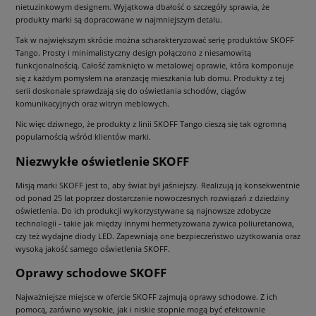
nietuzinkowym designem. Wyjątkowa dbałość o szczegóły sprawia, że
produkty marki są dopracowane w najmniejszym detalu.
Tak w największym skrócie można scharakteryzować serię produktów SKOFF
Tango. Prosty i minimalistyczny design połączono z niesamowitą
funkcjonalnością. Całość zamknięto w metalowej oprawie, która komponuje
się z każdym pomysłem na aranżację mieszkania lub domu. Produkty z tej
serii doskonale sprawdzają się do oświetlania schodów, ciągów
komunikacyjnych oraz witryn meblowych.
Nic więc dziwnego, że produkty z linii SKOFF Tango cieszą się tak ogromną
popularnością wśród klientów marki.
Niezwykłe oświetlenie SKOFF
Misją marki SKOFF jest to, aby świat był jaśniejszy. Realizują ją konsekwentnie
od ponad 25 lat poprzez dostarczanie nowoczesnych rozwiązań z dziedziny
oświetlenia. Do ich produkcji wykorzystywane są najnowsze zdobycze
technologii - takie jak między innymi hermetyzowana żywica poliuretanowa,
czy też wydajne diody LED. Zapewniają one bezpieczeństwo użytkowania oraz
wysoką jakość samego oświetlenia SKOFF.
Oprawy schodowe SKOFF
Najważniejsze miejsce w ofercie SKOFF zajmują oprawy schodowe. Z ich
pomocą, zarówno wysokie, jak i niskie stopnie mogą być efektownie