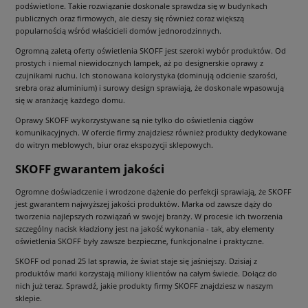
podświetlone. Takie rozwiązanie doskonale sprawdza się w budynkach
publicznych oraz firmowych, ale cieszy się również coraz większą
popularnością wśród właścicieli domów jednorodzinnych.
Ogromną zaletą oferty oświetlenia SKOFF jest szeroki wybór produktów. Od
prostych i niemal niewidocznych lampek, aż po designerskie oprawy z
czujnikami ruchu. Ich stonowana kolorystyka (dominują odcienie szarości,
srebra oraz aluminium) i surowy design sprawiają, że doskonale wpasowują
się w aranżację każdego domu.
Oprawy SKOFF wykorzystywane są nie tylko do oświetlenia ciągów
komunikacyjnych. W ofercie firmy znajdziesz również produkty dedykowane
do witryn meblowych, biur oraz ekspozycji sklepowych.
SKOFF gwarantem jakości
Ogromne doświadczenie i wrodzone dążenie do perfekcji sprawiają, że SKOFF
jest gwarantem najwyższej jakości produktów. Marka od zawsze dąży do
tworzenia najlepszych rozwiązań w swojej branży. W procesie ich tworzenia
szczególny nacisk kładziony jest na jakość wykonania - tak, aby elementy
oświetlenia SKOFF były zawsze bezpieczne, funkcjonalne i praktyczne.
SKOFF od ponad 25 lat sprawia, że świat staje się jaśniejszy. Dzisiaj z
produktów marki korzystają miliony klientów na całym świecie. Dołącz do
nich już teraz. Sprawdź, jakie produkty firmy SKOFF znajdziesz w naszym
sklepie.