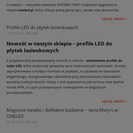
Co ważne — wszystkie elementy SYSTEMU SHIFT znajdziesz wygodnie w
sklepie
oneled.pl
, który oferuje pełną gamę szyn, opraw oraz akcesoriów.
czytaj całość »
Profile LED do płytek łazienkowych
15-10-2025 , Mikołaj
Nowość w naszym sklepie – profile LED do
płytek łazienkowych
Z przyjemnością przedstawiamy nowość w ofercie –
aluminiowe profile do
taśm LED
, które doskonale sprawdzą się w nowoczesnych łazienkach. Zostały
zaprojektowane z myślą o montażu w płytkach, co pozwala na stworzenie
eleganckiego, zintegrowanego oświetlenia przy jednoczesnym zachowaniu
wysokiej funkcjonalności. Każdy z nich wyposażony jest w klosz oraz spełnia
normę IP44, co czyni je bezpiecznym rozwiązaniem w wilgotnych
pomieszczeniach.
czytaj całość »
Magiczne światło i delikatne budzenie – seria Mary’s w
ONELED
25-09-2025 , Mikołaj