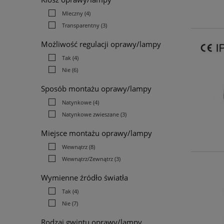
Mleczny
(4)
Transparentny
(3)
Możliwość regulacji oprawy/lampy
Tak
(4)
Nie
(6)
Sposób montażu oprawy/lampy
Natynkowe
(4)
Natynkowe zwieszane
(3)
Miejsce montażu oprawy/lampy
Wewnątrz
(8)
Wewnątrz/Zewnątrz
(3)
Wymienne źródło światła
Tak
(4)
Nie
(7)
Rodzaj gwintu oprawy/lampy