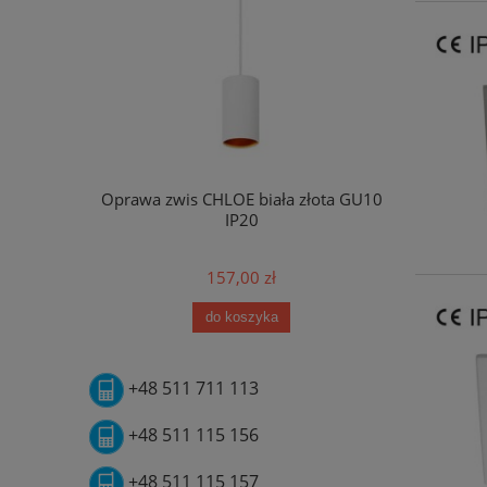
Oprawa zwis CHLOE biała złota GU10
Plafon 
IP20
157,00 zł
do koszyka
+48 511 711 113
+48 511 115 156
+48 511 115 157