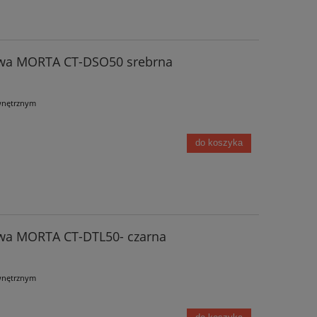
owa MORTA CT-DSO50 srebrna
wnętrznym
do koszyka
wa MORTA CT-DTL50- czarna
wnętrznym