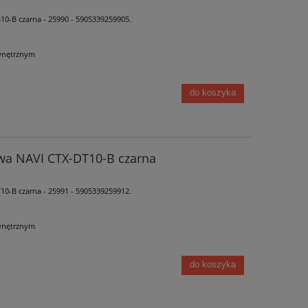
0-B czarna - 25990 - 5905339259905.
wnętrznym
do koszyka
wa NAVI CTX-DT10-B czarna
0-B czarna - 25991 - 5905339259912.
wnętrznym
do koszyka