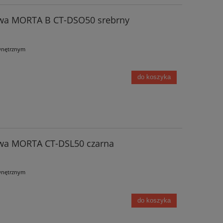
owa MORTA B CT-DSO50 srebrny
wnętrznym
do koszyka
wa MORTA CT-DSL50 czarna
wnętrznym
do koszyka