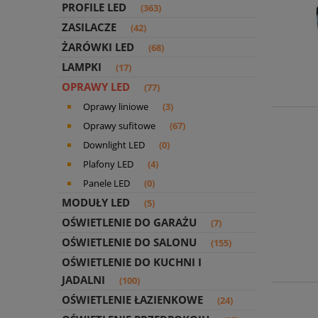
PROFILE LED
(363)
ZASILACZE
(42)
ŻARÓWKI LED
(68)
LAMPKI
(17)
OPRAWY LED
(77)
Oprawy liniowe
(3)
Oprawy sufitowe
(67)
Downlight LED
(0)
Plafony LED
(4)
Panele LED
(0)
MODUŁY LED
(5)
OŚWIETLENIE DO GARAŻU
(7)
OŚWIETLENIE DO SALONU
(155)
OŚWIETLENIE DO KUCHNI I
JADALNI
(100)
OŚWIETLENIE ŁAZIENKOWE
(24)