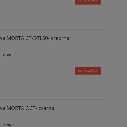
do koszyka
wa MORTA CT-DTL50- srebrna
wnętrznym
do koszyka
wa MORTA OCT- czarna
wnętrznym