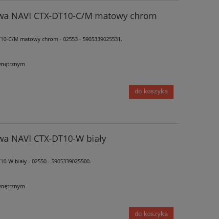
owa NAVI CTX-DT10-C/M matowy chrom
10-C/M matowy chrom - 02553 - 5905339025531.
wnętrznym
ta
Lampa sufitowa Nowodvorski POLY
Lampa sufitowa 
do koszyka
WHITE I L - 8882 biała
WHITE S - 
148,00 zł
48,0
wa NAVI CTX-DT10-W biały
do koszyka
do ko
0-W biały - 02550 - 5905339025500.
wnętrznym
do koszyka