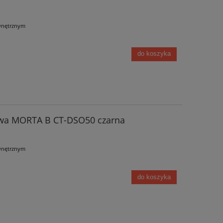
wnętrznym
do koszyka
owa MORTA B CT-DSO50 czarna
wnętrznym
do koszyka