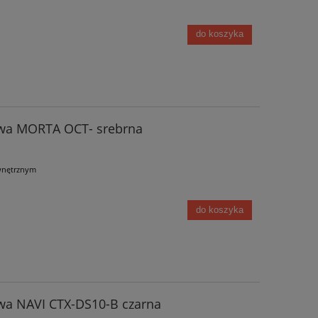
do koszyka
wa MORTA OCT- srebrna
wnętrznym
do koszyka
wa NAVI CTX-DS10-B czarna