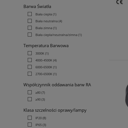
Barwa Światła
Biała ciepła
(1)
Biała neutralna
(4)
Biała zimna
(1)
Biała ciepła/neutralna/zimna
(1)
Temperatura Barwowa
3000K
(1)
4000-4500K
(4)
6000-6500K
(1)
2700-6500K
(1)
Współczynnik oddawania barw RA
≥80
(7)
≥90
(3)
Klasa szczelności oprawy/lampy
IP20
(8)
IP65
(3)