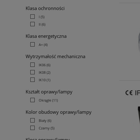
Klasa ochronności
I
(5)
II
(6)
Klasa energetyczna
A+
(4)
Wytrzymałość mechaniczna
IK06
(6)
IK08
(2)
IK10
(1)
Kształt oprawy/lampy
Okrągłe
(11)
Kolor obudowy oprawy/lampy
Biały
(6)
Czarny
(5)
Klosz oprawy/lampy