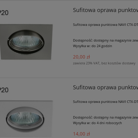
Sufitowa oprawa punkt
Sufitowa oprawa punktowa NAVI CTX-DT
Dostępność:
dostępny na magazynie ze
Wysyłka w:
do 24 godzin
NYMPHEA 36W 230V CCT
Oprawa zwis CHLOE x3 czarna zło
20,00 zł
SpectrumSmart
GU10 IP20
zawiera 23% VAT, bez kosztów dostawy
186,00 zł
390,00 zł
Sufitowa oprawa punkto
do koszyka
do koszyka
Sufitowa oprawa punktowa NAVI CTX-DT1
Dostępność:
dostępny na magazynie ze
Wysyłka w:
do 4 dni roboczych
14,00 zł