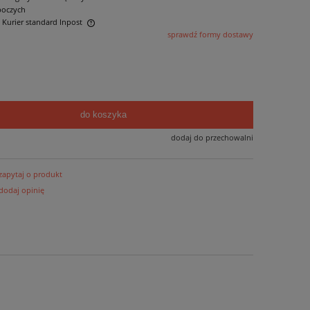
boczych
- Kurier standard Inpost
sprawdź formy dostawy
ntualnych kosztów
do koszyka
dodaj do przechowalni
zapytaj o produkt
dodaj opinię