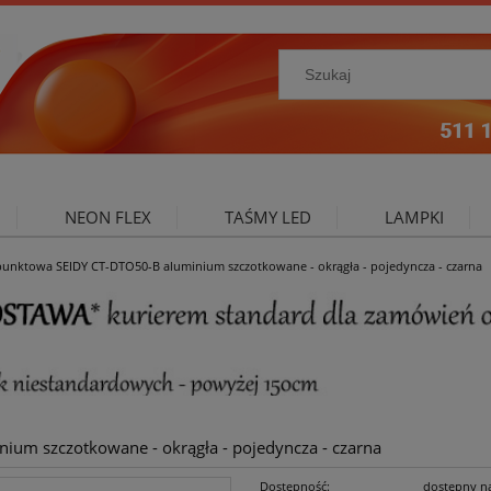
NEON FLEX
TAŚMY LED
LAMPKI
unktowa SEIDY CT-DTO50-B aluminium szczotkowane - okrągła - pojedyncza - czarna
NIE ZEWNĘTRZNE
OŚWIETLENIE DO SALONU
A
um szczotkowane - okrągła - pojedyncza - czarna
Dostępność:
dostępny n