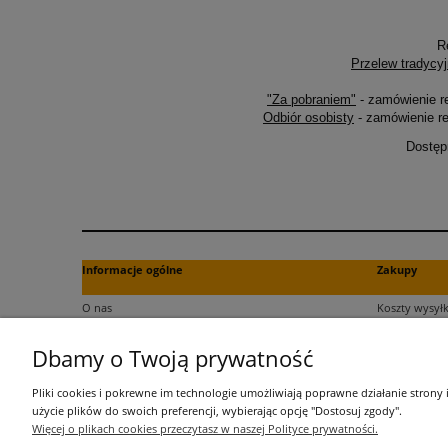
R
Przelew tradycyj
"Za pobraniem"
- zamówienie r
Odbiór osobisty
- zamówienie re
Dostęp
Informacje ogólne
Zakupy
O nas
Koszty wysyłk
Kontakt
Formy płatno
Dbamy o Twoją prywatność
Regulamin
Czas dostawy
Polityka plików cookies
Dokument za
Pliki cookies i pokrewne im technologie umożliwiają poprawne działanie strony
Polityka prywatności
Czas realizac
użycie plików do swoich preferencji, wybierając opcję "Dostosuj zgody".
Więcej o plikach cookies przeczytasz w naszej Polityce prywatności.
Informacje o przetwarzaniu danych