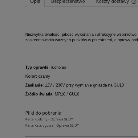
Opis
Bezpieczeństwo
Koszty dostawy
Niezwykła trwałość, jakość wykonania i atrakcyjne wzornictwo,
zaakcentowania ważnych
punktów
w przestrzeni, a oprawy pod
Typ oprawki
: ruchoma
Kolor:
czarny
Zasilanie:
12V / 230V przy wymianie gniazda na GU10
Źródło światła
: MR16 / GU10
Pliki do pobrania:
Karta Rodziny - Oprawa SEIDY
Karta Katalogowa - Oprawa SEIDY