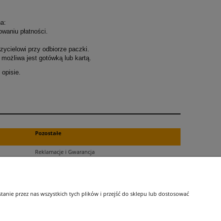
a:
owaniu płatności.
ycielowi przy odbiorze paczki.
możliwa jest gotówką lub kartą.
opisie.
.
Pozostałe
Reklamacje i Gwarancja
Zwroty
Blog
nie przez nas wszystkich tych plików i przejść do sklepu lub dostosować