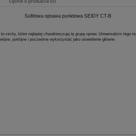
Opinie o produkcie (0)
Sufitowa oprawa punktowa SEIDY CT-B
Cena nie zawiera ewentualnych kosztów
płatności
 to cechy, które najlepiej charakteryzują tę grupę opraw. Uniwersalizm tego
wójne, potrójne i poczwórne wykorzystać jako oświetlenie główne.