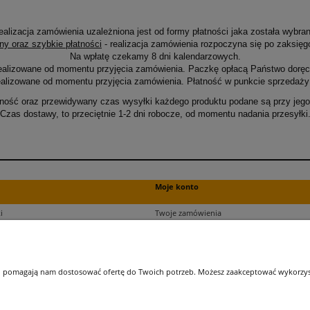
ealizacja zamówienia uzależniona jest od formy płatności jaka została wybran
ny oraz szybkie płatności
- realizacja zamówienia rozpoczyna się po zaksięg
Na wpłatę czekamy 8 dni kalendarzowych.
ealizowane od momentu przyjęcia zamówienia. Paczkę opłacą Państwo doręcz
alizowane od momentu przyjęcia zamówienia. Płatność w punkcie sprzedaży 
ność oraz przewidywany czas wysyłki każdego produktu podane są przy jego 
Czas dostawy, to przeciętnie 1-2 dni robocze, od momentu nadania przesyłki
Moje konto
i
Twoje zamówienia
ści
Ustawienia plików cookies
Ustawienia konta
kupu
Przechowalnia
 i pomagają nam dostosować ofertę do Twoich potrzeb. Możesz zaakceptować wykorzysta
ji zamówień