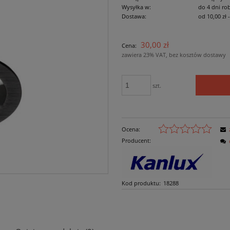
Wysyłka w:
do 4 dni ro
Dostawa:
od 10,00 zł
Cena nie zawiera ewe
30,00 zł
Cena:
płatności
zawiera 23% VAT, bez kosztów dostawy
szt.
Ocena:
Producent:
Kod produktu:
18288