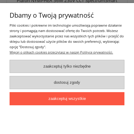
Plafon NYMPHEA 36W 230V CCT SpectrumSmart
Dbamy o Twoją prywatność
186,00 zł
zawiera 23% VAT, bez kosztów dostawy
Pliki cookies i pokrewne im technologie umożliwiają poprawne działanie
strony i pomagają nam dostosować ofertę do Twoich potrzeb. Możesz
do koszyka
zaakceptować wykorzystanie przez nas wszystkich tych plików i przejść do
sklepu lub dostosować użycie plików do swoich preferencji, wybierając
opcję "Dostosuj zgody".
Więcej o plikach cookies przeczytasz w naszej Polityce prywatności.
zaakceptuj tylko niezbędne
dostosuj zgody
zaakceptuj wszystkie
Projektor na szynoprzewód ATL2 GU10-W