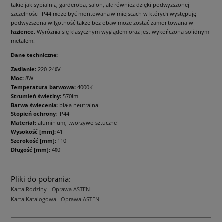
takie jak sypialnia, garderoba, salon, ale również dzięki podwyższonej
szczelności IP44 może być montowana w miejscach w których występuję
podwyższona wilgotność także bez obaw może zostać zamontowana w
łazience
. Wyróżnia się klasycznym wyglądem oraz jest wykończona solidnym
metalem.
Dane techniczne:
Zasilanie:
220-240V
Moc:
8W
Temperatura barwowa:
4000K
Strumień świetlny:
570lm
Barwa świecenia:
biała neutralna
Stopień ochrony:
IP44
Materiał:
aluminium, tworzywo sztuczne
Wysokość [mm]:
41
Szerokość [mm]:
110
Długość [mm]:
400
Pliki do pobrania:
Karta Rodziny - Oprawa ASTEN
Karta Katalogowa - Oprawa ASTEN