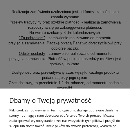
Realizacja zamówienia uzależniona jest od formy płatności jaka
została wybrana:
Przelew tradycyjny oraz szybkie płatności
- realizacja zamówienia
rozpoczyna się po zaksięgowaniu płatności.
Na wpłatę czekamy 8 dni kalendarzowych.
"Za pobraniem"
- zamówienie realizowane od momentu
przyjęcia zamówienia. Paczkę opłacą Państwo doręczycielowi przy
odbiorze paczki.
Odbiór osobisty
- zamówienie realizowane od momentu
przyjęcia zamówienia. Płatność w punkcie sprzedaży możliwa jest
gotówką lub kartą.
Dostępność oraz przewidywany czas wysyłki każdego produktu
podane są przy jego opisie.
Czas dostawy, to przeciętnie 1-2 dni robocze, od momentu nadania
przesyłki.
Dbamy o Twoją prywatność
Informacje ogólne
Pliki cookies i pokrewne im technologie umożliwiają poprawne działanie
strony i pomagają nam dostosować ofertę do Twoich potrzeb. Możesz
zaakceptować wykorzystanie przez nas wszystkich tych plików i przejść do
Zakupy
sklepu lub dostosować użycie plików do swoich preferencji, wybierając