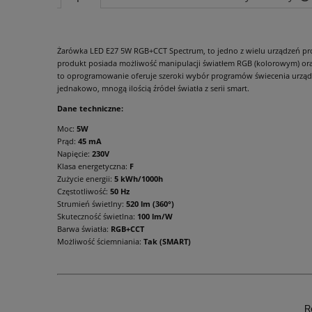
Żarówka LED E27 5W RGB+CCT Spectrum, to jedno z wielu urządzeń produ
produkt posiada możliwość manipulacji światłem RGB (kolorowym) oraz 
to oprogramowanie oferuje szeroki wybór programów świecenia urządze
jednakowo, mnogą ilością źródeł światła z serii smart.
Dane techniczne:
Moc:
5W
Prąd:
45 mA
Napięcie:
230V
Klasa energetyczna:
F
Zużycie energii:
5 kWh/1000h
Częstotliwość:
50 Hz
Strumień świetlny:
520 lm (360°)
Skuteczność świetlna:
100 lm/W
Barwa światła:
RGB+CCT
Możliwość ściemniania:
Tak (SMART)
R