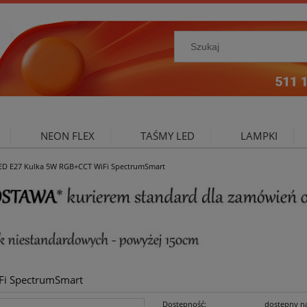
NEON FLEX
TAŚMY LED
LAMPKI
LED E27 Kulka 5W RGB+CCT WiFi SpectrumSmart
NIE ZEWNĘTRZNE
OŚWIETLENIE DO SALONU
A
Fi SpectrumSmart
Dostępność:
dostępny n