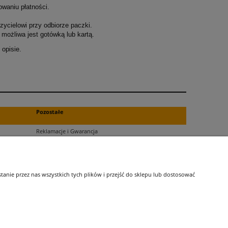
owaniu płatności.
ycielowi przy odbiorze paczki.
możliwa jest gotówką lub kartą.
opisie.
.
Pozostałe
Reklamacje i Gwarancja
Zwroty
Blog
nie przez nas wszystkich tych plików i przejść do sklepu lub dostosować