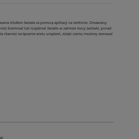
owania źródłem światła za pomocą aplikacji na telefonie. Omawiany
ież ściemniać lub rozjaśniać światło w zakresie mocy żarówki, ponad
la również na łączenie wielu urządzeń, dzięki czemu możemy sterować
a: