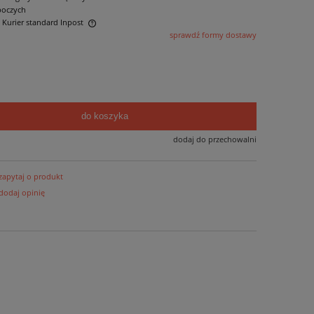
boczych
- Kurier standard Inpost
sprawdź formy dostawy
ntualnych kosztów
do koszyka
dodaj do przechowalni
zapytaj o produkt
dodaj opinię