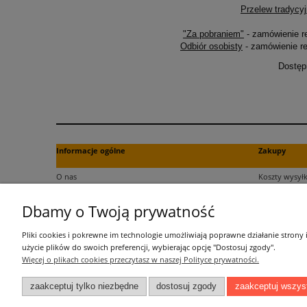
Przelew tradycyj
"Za pobraniem"
- zamówienie r
Odbiór osobisty
- zamówienie re
Dostęp
Informacje ogólne
Zakupy
O nas
Koszty wysyłk
Kontakt
Formy płatno
Dbamy o Twoją prywatność
Regulamin
Czas dostawy
Polityka plików cookies
Dokument za
Pliki cookies i pokrewne im technologie umożliwiają poprawne działanie strony
Polityka prywatności
Czas realizac
użycie plików do swoich preferencji, wybierając opcję "Dostosuj zgody".
Więcej o plikach cookies przeczytasz w naszej Polityce prywatności.
Informacje o przetwarzaniu danych
zaakceptuj tylko niezbędne
dostosuj zgody
zaakceptuj wszys