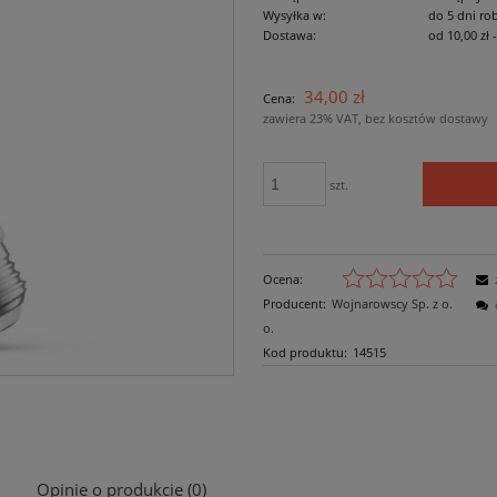
Wysyłka w:
do 5 dni ro
Dostawa:
od 10,00 zł
Cena nie zawiera ewe
34,00 zł
Cena:
płatności
zawiera 23% VAT, bez kosztów dostawy
szt.
Ocena:
Producent:
Wojnarowscy Sp. z o.
o.
Kod produktu:
14515
Opinie o produkcie (0)