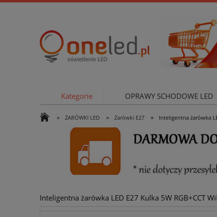
Kategorie
OPRAWY SCHODOWE LED
»
»
»
ŻARÓWKI LED
Żarówki E27
Inteligentna żarówka 
OŚWIETLE
Inteligentna żarówka LED E27 Kulka 5W RGB+CCT Wi