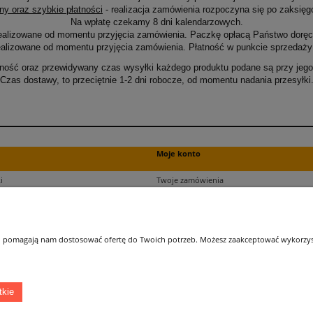
ny oraz szybkie płatności
- realizacja zamówienia rozpoczyna się po zaksięg
Na wpłatę czekamy 8 dni kalendarzowych.
ealizowane od momentu przyjęcia zamówienia. Paczkę opłacą Państwo doręcz
alizowane od momentu przyjęcia zamówienia. Płatność w punkcie sprzedaży 
ność oraz przewidywany czas wysyłki każdego produktu podane są przy jego 
Czas dostawy, to przeciętnie 1-2 dni robocze, od momentu nadania przesyłki
Moje konto
i
Twoje zamówienia
ści
Ustawienia plików cookies
Ustawienia konta
kupu
Przechowalnia
 i pomagają nam dostosować ofertę do Twoich potrzeb. Możesz zaakceptować wykorzysta
ji zamówień
tkie
Łatwy dojazd z Sopotu, Gdańska i Gdyni - przekonaj się i kup również na miejscu!
ONELED, ul. Kasprowicza 4, 83-000 Pruszcz Gdański