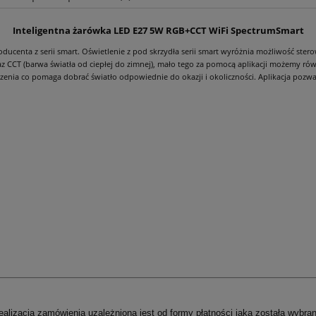
Inteligentna żarówka LED E27 5W RGB+CCT WiFi SpectrumSmart
Cena nie zawiera ewentualnych kosztów
płatności
centa z serii smart. Oświetlenie z pod skrzydła serii smart wyróżnia możliwość ster
CCT (barwa światła od ciepłej do zimnej), mało tego za pomocą aplikacji możemy równ
nia co pomaga dobrać światło odpowiednie do okazji i okoliczności. Aplikacja pozwa
ealizacja zamówienia uzależniona jest od formy płatności jaka została wybran