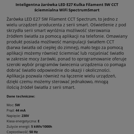
Inteligentna żarówka LED E27 Kulka Filament 5W CCT
ściemnialna WiFi SpectrumSmart
Żarówka LED E27 5W Filament CCT Spectrum, to jedno z
wielu urządzeń producenta z serii smart. Oświetlenie z pod
skrzydła serii smart wyróżnia możliwość sterowania
źródłem światła za pomocą aplikacji na telefonie. Omawiany
produkt posiada możliwość manipulacji światłem CCT
(barwa światła od ciepłej do zimnej), mało tego za pomocą
aplikacji możemy również ściemniać lub rozjaśniać światło
w zakresie mocy żarówki, ponad to oprogramowanie oferuje
szeroki wybór programów świecenia urządzenia co pomaga
dobrać światło odpowiednie do okazji i okoliczności.
Aplikacja pozwala również na łączenie wielu urządzeń,
dzięki czemu możemy sterować jednakowo, mnogą
ilością źródeł światła z serii smart.
Dane techniczne:
Moc:
5W
Prąd:
44 mA
Napięcie:
230V
Klasa energetyczna:
E
Zużycie energii:
5 kWh/1000h
Częstotliwość:
50 Hz