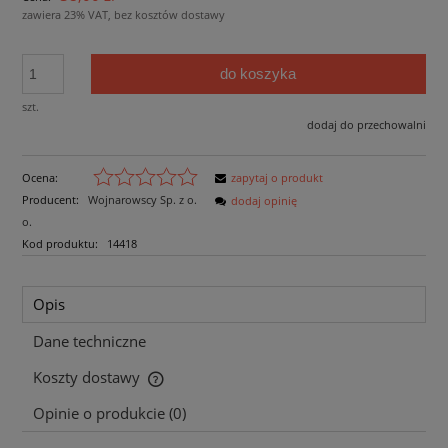
zawiera 23% VAT, bez kosztów dostawy
do koszyka
szt.
dodaj do przechowalni
Ocena:
zapytaj o produkt
Producent:
Wojnarowscy Sp. z o.
dodaj opinię
o.
Kod produktu:
14418
Opis
Dane techniczne
Koszty dostawy
Cena nie zawiera ewentualnych kosztów płatności
Opinie o produkcie (0)