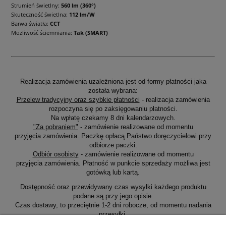
Strumień świetlny:
560 lm (360°)
Skuteczność świetlna:
112 lm/W
Barwa światła:
CCT
Możliwość ściemniania:
Tak (SMART)
Realizacja zamówienia uzależniona jest od formy płatności jaka
została wybrana:
Przelew tradycyjny oraz szybkie płatności
- realizacja zamówienia
rozpoczyna się po zaksięgowaniu płatności.
Na wpłatę czekamy 8 dni kalendarzowych.
"Za pobraniem"
- zamówienie realizowane od momentu
przyjęcia zamówienia. Paczkę opłacą Państwo doręczycielowi przy
odbiorze paczki.
Odbiór osobisty
- zamówienie realizowane od momentu
przyjęcia zamówienia. Płatność w punkcie sprzedaży możliwa jest
gotówką lub kartą.
Dostępność oraz przewidywany czas wysyłki każdego produktu
podane są przy jego opisie.
Czas dostawy, to przeciętnie 1-2 dni robocze, od momentu nadania
przesyłki.