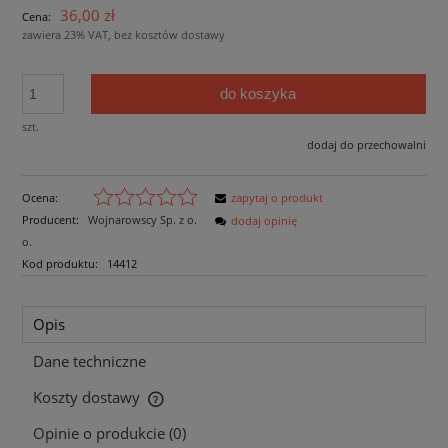
36,00 zł
Cena:
zawiera 23% VAT, bez kosztów dostawy
do koszyka
szt.
dodaj do przechowalni
Ocena:
zapytaj o produkt
Producent:
Wojnarowscy Sp. z o.
dodaj opinię
o.
Kod produktu:
14412
Opis
Dane techniczne
Koszty dostawy
Cena nie zawiera ewentualnych kosztów płatności
Opinie o produkcie (0)