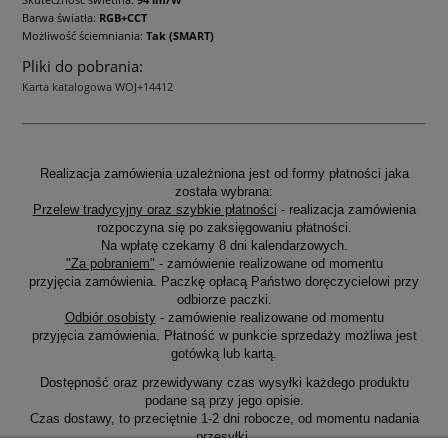
Barwa światła:
RGB+CCT
Możliwość ściemniania:
Tak (SMART)
Pliki do pobrania:
Karta katalogowa WOJ+14412
Realizacja zamówienia uzależniona jest od formy płatności jaka
została wybrana:
Przelew tradycyjny oraz szybkie płatności
- realizacja zamówienia
rozpoczyna się po zaksięgowaniu płatności.
Na wpłatę czekamy 8 dni kalendarzowych.
"Za pobraniem"
- zamówienie realizowane od momentu
przyjęcia zamówienia. Paczkę opłacą Państwo doręczycielowi przy
odbiorze paczki.
Odbiór osobisty
- zamówienie realizowane od momentu
przyjęcia zamówienia. Płatność w punkcie sprzedaży możliwa jest
gotówką lub kartą.
Dostępność oraz przewidywany czas wysyłki każdego produktu
podane są przy jego opisie.
Czas dostawy, to przeciętnie 1-2 dni robocze, od momentu nadania
przesyłki.