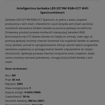
Inteligentna żarówka LED E27 9W RGB+CCT WiFi
SpectrumSmart
Żarówka LED E27 9W RGB+CCT Spectrum, to jedno z wielu urządzeń
producenta z serii smart. Oświetlenie z pod skrzydła serii smart wyróżnia
możliwość sterowania źródłem światła za pomocą aplikacji na telefonie.
Omawiany produkt posiada możliwość manipulacji światłem RGB
(kolorowym) oraz CCT (barwa światła od ciepłej do zimnej), mało tego za
pomocą aplikacji możemy również ściemniać lub rozjaśniać światło w zakresie
mocy żarówki, ponad to oprogramowanie oferuje szeroki wybór programów
świecenia urządzenia co pomaga dobrać światło odpowiednie do okazji i
okoliczności. Aplikacja pozwala również na łączenie wielu urządzeń, dzięki
czemu możemy sterować jednakowo, mnogą ilością źródeł światła z serii
smart.
Dane techniczne:
Moc:
9W
Prąd:
85 mA
Napięcie:
230V
Klasa energetyczna:
F
Zużycie energii:
9 kWh/1000h
Częstotliwość:
50 Hz
Strumień świetlny:
850 lm (360°)
Skuteczność świetlna:
94 lm/W