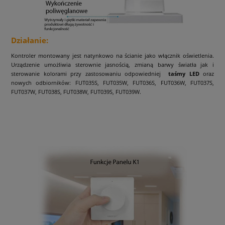
Działanie:
Kontroler montowany jest natynkowo na ścianie jako włącznik oświetlenia.
Urządzenie umożliwia sterownie jasnością, zmianą barwy światła jak i
sterowanie kolorami przy zastosowaniu odpowiedniej
taśmy LED
oraz
nowych odbiorników: FUT035S, FUT035W, FUT036S, FUT036W, FUT037S,
FUT037W, FUT038S, FUT038W, FUT039S, FUT039W.