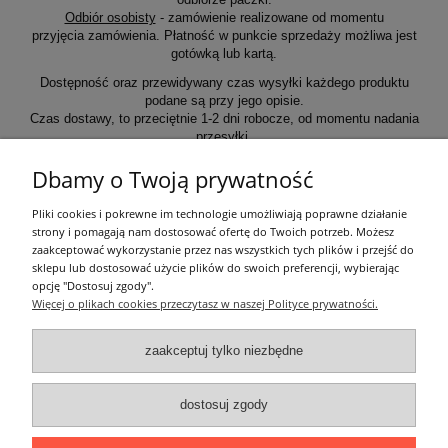
Odbiór osobisty
- zamówienie realizowane od momentu
przyjęcia zamówienia. Płatność w punkcie sprzedaży możliwa jest
gotówką lub kartą.
Dostępność oraz przewidywany czas wysyłki każdego produktu
podane są przy jego opisie.
Czas dostawy, to przeciętnie 1-2 dni robocze, od momentu nadania
przesyłki.
Dbamy o Twoją prywatność
Informacje ogólne
Pliki cookies i pokrewne im technologie umożliwiają poprawne działanie
strony i pomagają nam dostosować ofertę do Twoich potrzeb. Możesz
zaakceptować wykorzystanie przez nas wszystkich tych plików i przejść do
Zakupy
sklepu lub dostosować użycie plików do swoich preferencji, wybierając
opcję "Dostosuj zgody".
Więcej o plikach cookies przeczytasz w naszej Polityce prywatności.
Moje konto
zaakceptuj tylko niezbędne
Pozostałe
dostosuj zgody
Łatwy dojazd z Sopotu, Gdańska i Gdyni - przekonaj się i kup również na
miejscu!