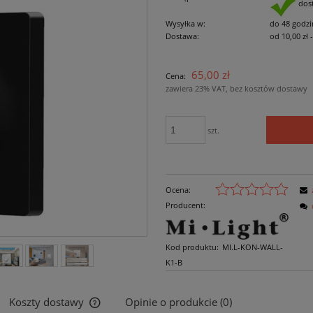
dos
Wysyłka w:
do 48 godzi
Dostawa:
od 10,00 zł
Cena nie zawiera ewe
65,00 zł
Cena:
płatności
zawiera 23% VAT, bez kosztów dostawy
szt.
Ocena:
Producent:
Kod produktu:
MI.L-KON-WALL-
K1-B
Koszty dostawy
Opinie o produkcie (0)