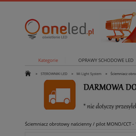
Kategorie
OPRAWY SCHODOWE LED
»
»
»
STEROWNIKI LED
Mi Light System
Ściemniacz obrot
OŚWIETLE
Ściemniacz obrotowy naścienny / pilot MONO/CCT - 1 s