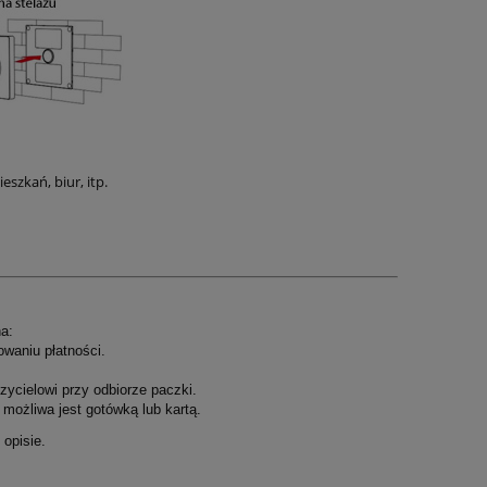
szkań, biur, itp.
a:
owaniu płatności.
ycielowi przy odbiorze paczki.
możliwa jest gotówką lub kartą.
opisie.
.