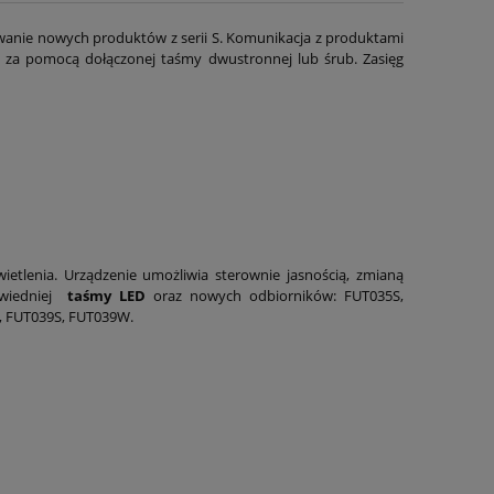
owanie nowych produktów z serii S. Komunikacja z produktami
j za pomocą dołączonej taśmy dwustronnej lub śrub. Zasięg
etlenia. Urządzenie umożliwia sterownie jasnością, zmianą
powiedniej
taśmy LED
oraz nowych odbiorników: FUT035S,
, FUT039S, FUT039W.