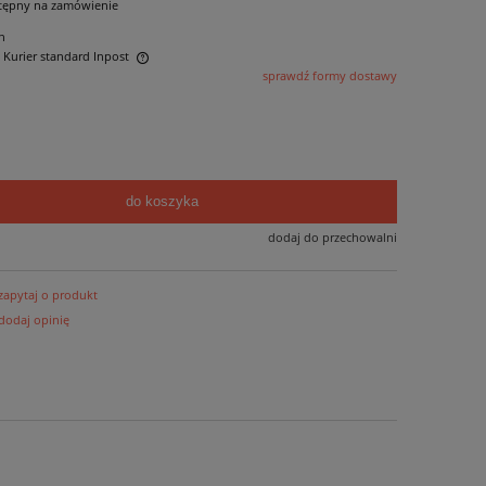
tępny na zamówienie
n
- Kurier standard Inpost
sprawdź formy dostawy
ntualnych kosztów
do koszyka
dodaj do przechowalni
zapytaj o produkt
dodaj opinię