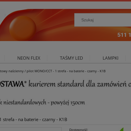
NEON FLEX
TAŚMY LED
LAMPKI
owy naścienny / pilot MONO/CCT - 1 strefa - na baterie - czarny - K1B
NIE ZEWNĘTRZNE
OŚWIETLENIE DO SALONU
A
trefa - na baterie - czarny - K1B
Dostępność: