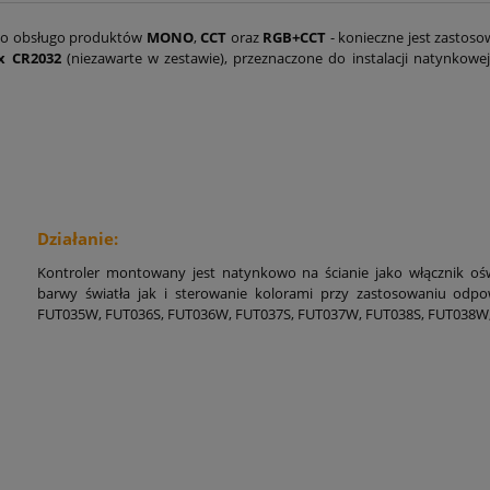
do obsługo produktów
MONO
,
CCT
oraz
RGB+CCT
- konieczne jest zastos
Cena nie zawiera ewentualnych kosztów
x CR2032
(niezawarte w zestawie), przeznaczone do instalacji natynkowe
płatności
Działanie:
Kontroler montowany jest natynkowo na ścianie jako włącznik oświ
barwy światła jak i sterowanie kolorami przy zastosowaniu od
FUT035W, FUT036S, FUT036W, FUT037S, FUT037W, FUT038S, FUT038W