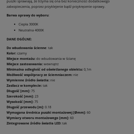
puszki sprawiają, że trzyma się ona bez konieczności dodatkowego
zabezpieczenia, poprzez przyklejenie bądź przykręcenie oprawy.
Barwa oprawy do wyboru
:
Ciepła 3000K
Neutralna 4000K
DANE OGÓLNE:
Do wbudowania ścienne
: tak
Kolor:
czarny
Miejsce montażu:
do wbudowania w ścianę
Miejsce zastosowania:
wewnątrz
Minimalna odległość od oświetlanego obiektu:
0,1m
Możliwość współpracy ze ściemniaczem:
nie
Wymienne źródło światła:
nie
Zasilacz w komplecie:
tak
Długość [mm]:
75
Szerokość [mm]:
23
Wysokość [mm]:
75
Długość przewodu [m]:
0.18
Wymagana średnica puszki montażowej [Ømm]:
60
Wymiary otworu montażowego [mm]:
60
Zintegrowane źródło światła LED:
tak