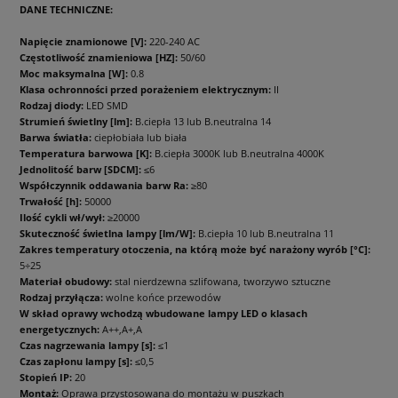
DANE TECHNICZNE:
Napięcie znamionowe [V]:
220-240 AC
Częstotliwość znamieniowa [HZ]:
50/60
Moc maksymalna [W]:
0.8
Klasa ochronności przed porażeniem elektrycznym:
II
Rodzaj diody:
LED SMD
Strumień świetlny [lm]:
B.ciepła 13 lub
B.neutralna 14
Barwa światła:
ciepłobiała lub biała
Temperatura barwowa [K]:
B.ciepła 3000K lub B.neutralna 4000K
Jednolitość barw [SDCM]:
≤6
Współczynnik oddawania barw Ra:
≥80
Trwałość [h]:
50000
Ilość cykli wł/wył:
≥20000
Skuteczność świetlna lampy [lm/W]:
B.ciepła 10 lub B.neutralna 11
Zakres temperatury otoczenia, na którą może być
narażony wyrób [°C]:
5÷25
Materiał obudowy:
stal nierdzewna szlifowana, tworzywo sztuczne
Rodzaj przyłącza:
wolne końce przewodów
W skład oprawy wchodzą wbudowane lampy LED o klasach
energetycznych:
A++,A+,A
Czas nagrzewania lampy [s]:
≤1
Czas zapłonu lampy [s]:
≤0,5
Stopień IP:
20
Montaż:
Oprawa przystosowana do montażu w puszkach