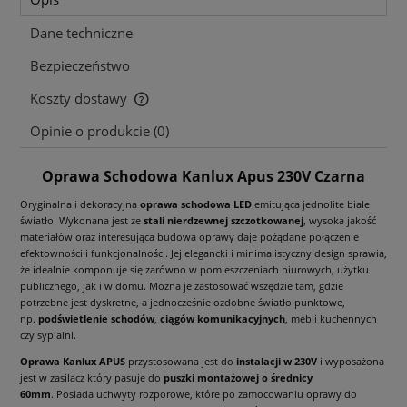
Dane techniczne
Bezpieczeństwo
Koszty dostawy
Cena nie zawiera ewentualnych kosztów płatności
Opinie o produkcie (0)
Oprawa Schodowa Kanlux Apus 230V Czarna
Oryginalna i dekoracyjna
oprawa schodowa LED
emitująca jednolite białe
światło. Wykonana jest ze
stali nierdzewnej szczotkowanej
, wysoka jakość
materiałów oraz interesująca budowa oprawy daje pożądane połączenie
efektowności i funkcjonalności. Jej elegancki i minimalistyczny design sprawia,
że idealnie komponuje się zarówno w pomieszczeniach biurowych, użytku
publicznego, jak i w domu. Można je zastosować wszędzie tam, gdzie
potrzebne jest dyskretne, a jednocześnie ozdobne światło punktowe,
np.
podświetlenie schodów
,
ciągów komunikacyjnych
, mebli kuchennych
czy sypialni.
Oprawa Kanlux APUS
przystosowana jest do
instalacji w 230V
i wyposażona
jest w zasilacz który pasuje do
puszki montażowej o średnicy
60mm
. Posiada uchwyty rozporowe, które po zamocowaniu oprawy do