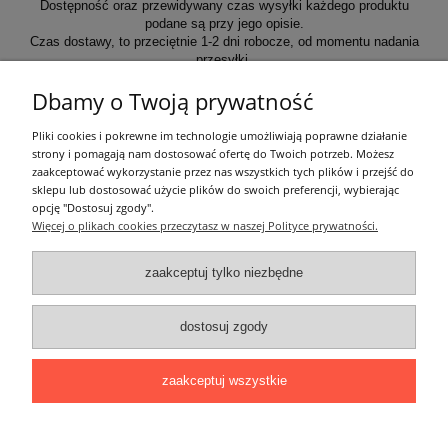
Dostępność oraz przewidywany czas wysyłki każdego produktu
podane są przy jego opisie.
Czas dostawy, to przeciętnie 1-2 dni robocze, od momentu nadania
przesyłki.
Dbamy o Twoją prywatność
Informacje ogólne
Pliki cookies i pokrewne im technologie umożliwiają poprawne działanie
strony i pomagają nam dostosować ofertę do Twoich potrzeb. Możesz
zaakceptować wykorzystanie przez nas wszystkich tych plików i przejść do
Zakupy
sklepu lub dostosować użycie plików do swoich preferencji, wybierając
opcję "Dostosuj zgody".
Więcej o plikach cookies przeczytasz w naszej Polityce prywatności.
Moje konto
zaakceptuj tylko niezbędne
Pozostałe
dostosuj zgody
Łatwy dojazd z Sopotu, Gdańska i Gdyni - przekonaj się i kup również na
miejscu!
ONELED, ul. Kasprowicza 4, 83-000 Pruszcz Gdański
zaakceptuj wszystkie
e-mail: biuro@oneled.pl | tel.: 511-711-113 | tel.: 511-115-157 | tel.: 511-711-
225