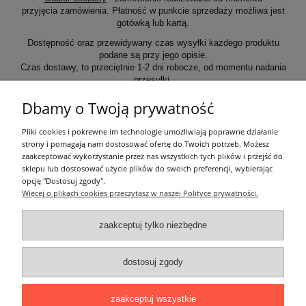
przyjęcia zamówienia. Płatność w punkcie sprzedaży możliwa jest
gotówką lub kartą.
Dostępność oraz przewidywany czas wysyłki każdego produktu
podane są przy jego opisie.
Czas dostawy, to przeciętnie 1-2 dni robocze, od momentu nadania
przesyłki.
Dbamy o Twoją prywatność
Informacje ogólne
Pliki cookies i pokrewne im technologie umożliwiają poprawne działanie
strony i pomagają nam dostosować ofertę do Twoich potrzeb. Możesz
zaakceptować wykorzystanie przez nas wszystkich tych plików i przejść do
Zakupy
sklepu lub dostosować użycie plików do swoich preferencji, wybierając
opcję "Dostosuj zgody".
Więcej o plikach cookies przeczytasz w naszej Polityce prywatności.
Moje konto
zaakceptuj tylko niezbędne
Pozostałe
dostosuj zgody
Łatwy dojazd z Sopotu, Gdańska i Gdyni - przekonaj się i kup również na
miejscu!
ONELED, ul. Kasprowicza 4, 83-000 Pruszcz Gdański
zaakceptuj wszystkie