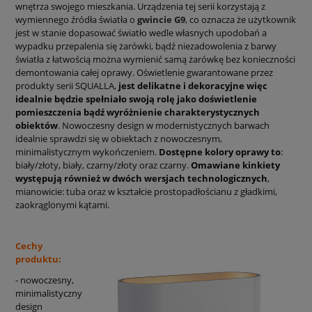
wnętrza swojego mieszkania. Urządzenia tej serii korzystają z
wymiennego źródła światła o
gwincie G9
, co oznacza że użytkownik
jest w stanie dopasować światło wedle własnych upodobań a
wypadku przepalenia się żarówki, bądź niezadowolenia z barwy
światła z łatwością można wymienić samą żarówkę bez konieczności
demontowania całej oprawy. Oświetlenie gwarantowane przez
produkty serii SQUALLA,
jest delikatne i dekoracyjne więc
idealnie będzie spełniało swoją rolę jako doświetlenie
pomieszczenia bądź wyróżnienie charakterystycznych
obiektów
. Nowoczesny design w modernistycznych barwach
idealnie sprawdzi się w obiektach z nowoczesnym,
minimalistycznym wykończeniem.
Dostępne kolory oprawy to
:
biały/złoty, biały, czarny/złoty oraz czarny.
Omawiane kinkiety
występują również w dwóch wersjach technologicznych
,
mianowicie: tuba oraz w kształcie prostopadłościanu z gładkimi,
zaokrąglonymi kątami.
Cechy
produktu:
- nowoczesny,
minimalistyczny
design