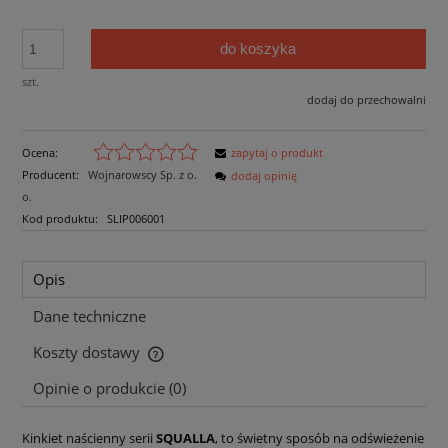
do koszyka
szt.
dodaj do przechowalni
Ocena:
zapytaj o produkt
Producent:
Wojnarowscy Sp. z o.
dodaj opinię
o.
Kod produktu:
SLIP006001
Opis
Dane techniczne
Koszty dostawy
Cena nie zawiera ewentualnych kosztów płatności
Opinie o produkcie (0)
Kinkiet naścienny serii
SQUALLA
, to świetny sposób na odświeżenie