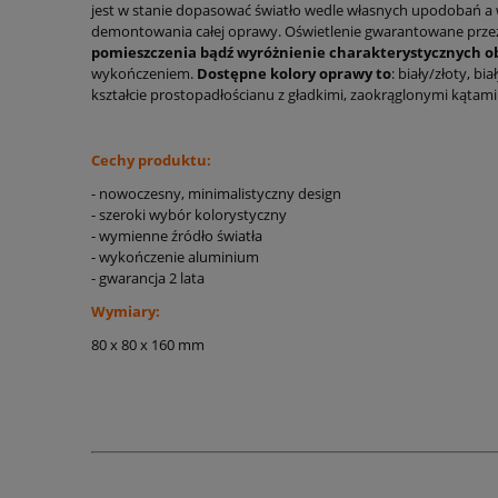
jest w stanie dopasować światło wedle własnych upodobań a 
demontowania całej oprawy. Oświetlenie gwarantowane prze
pomieszczenia bądź wyróżnienie charakterystycznych o
wykończeniem.
Dostępne kolory oprawy to
: biały/złoty, bi
kształcie prostopadłościanu z gładkimi, zaokrąglonymi kątami
Cechy produktu:
- nowoczesny, minimalistyczny design
- szeroki wybór kolorystyczny
- wymienne źródło światła
- wykończenie aluminium
- gwarancja 2 lata
Wymiary:
80 x 80 x 160 mm