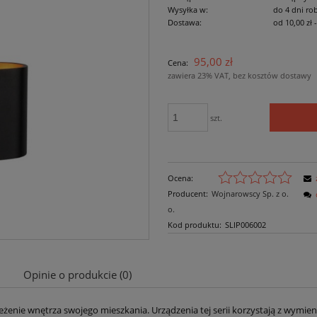
Wysyłka w:
do 4 dni ro
Dostawa:
od 10,00 zł
Cena nie zawiera ewe
95,00 zł
Cena:
płatności
zawiera 23% VAT, bez kosztów dostawy
szt.
Ocena:
Producent:
Wojnarowscy Sp. z o.
o.
Kod produktu:
SLIP006002
Opinie o produkcie (0)
eżenie wnętrza swojego mieszkania. Urządzenia tej serii korzystają z wymie
Cena nie zawiera ewentualnych kosztów