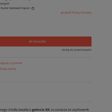
boczych
- Kurier standard Inpost
sprawdź formy dostawy
ntualnych kosztów
do koszyka
dodaj do przechowalni
zapytaj o produkt
dodaj opinię
nnego źródła światła o
gwincie G9
, co oznacza że użytkownik