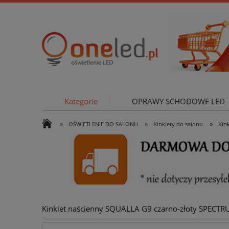
Kategorie
OPRAWY SCHODOWE LED
»
»
»
OŚWIETLENIE DO SALONU
Kinkiety do salonu
Kin
OŚWIETLE
Kinkiet naścienny SQUALLA G9 czarno-złoty SPECT