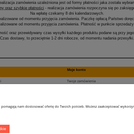
ealizacja zamówienia uzależniona jest od formy płatności jaka została wybran
ny oraz szybkie płatności
- realizacja zamówienia rozpoczyna się po zaksięg
Na wpłatę czekamy 8 dni kalendarzowych.
ealizowane od momentu przyjęcia zamówienia. Paczkę opłacą Państwo doręcz
alizowane od momentu przyjęcia zamówienia. Płatność w punkcie sprzedaży 
ność oraz przewidywany czas wysyłki każdego produktu podane są przy jego 
Czas dostawy, to przeciętnie 1-2 dni robocze, od momentu nadania przesyłki
Moje konto
i
Twoje zamówienia
ści
Ustawienia plików cookies
Ustawienia konta
kupu
Przechowalnia
 i pomagają nam dostosować ofertę do Twoich potrzeb. Możesz zaakceptować wykorzysta
ji zamówień
tkie
Łatwy dojazd z Sopotu, Gdańska i Gdyni - przekonaj się i kup również na miejscu!