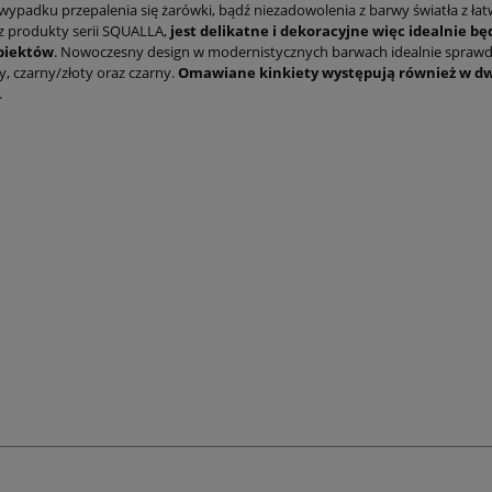
wypadku przepalenia się żarówki, bądź niezadowolenia z barwy światła z ł
płatności
z produkty serii SQUALLA,
jest delikatne i dekoracyjne więc idealnie bę
biektów
. Nowoczesny design w modernistycznych barwach idealnie sprawd
ały, czarny/złoty oraz czarny.
Omawiane kinkiety występują również w dw
.