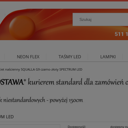
NEON FLEX
TAŚMY LED
LAMPKI
kiet naścienny SQUALLA G9 czarno-złoty SPECTRUM LED
NIE ZEWNĘTRZNE
OŚWIETLENIE DO SALONU
A
RUM LED
Dostępność:
dostępny n