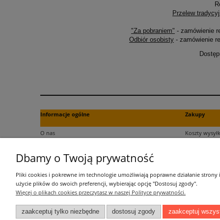
R
Przelew tradycyj
"Za pobraniem"
- zamówienie r
Odbiór osobisty
- zamówienie re
Dostęp
Informacje ogólne
Zakupy
O nas
Koszty wysyłk
Kontakt
Formy płatno
Dbamy o Twoją prywatność
Regulamin
Czas dostawy
Polityka plików cookies
Dokument za
Pliki cookies i pokrewne im technologie umożliwiają poprawne działanie strony
Polityka prywatności
Czas realizac
użycie plików do swoich preferencji, wybierając opcję "Dostosuj zgody".
Więcej o plikach cookies przeczytasz w naszej Polityce prywatności.
Informacje o przetwarzaniu danych
zaakceptuj tylko niezbędne
dostosuj zgody
zaakceptuj wszys