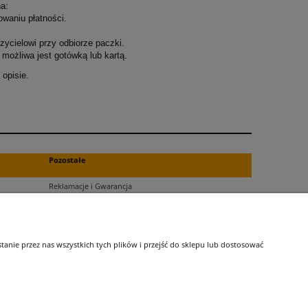
a:
owaniu płatności.
ycielowi przy odbiorze paczki.
możliwa jest gotówką lub kartą.
opisie.
.
Pozostałe
Reklamacje i Gwarancja
Zwroty
Blog
nie przez nas wszystkich tych plików i przejść do sklepu lub dostosować