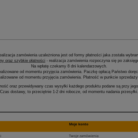
ealizacja zamówienia uzależniona jest od formy płatności jaka została wybran
ny oraz szybkie płatności
- realizacja zamówienia rozpoczyna się po zaksięg
Na wpłatę czekamy 8 dni kalendarzowych.
ealizowane od momentu przyjęcia zamówienia. Paczkę opłacą Państwo doręcz
alizowane od momentu przyjęcia zamówienia. Płatność w punkcie sprzedaży 
ność oraz przewidywany czas wysyłki każdego produktu podane są przy jego 
Czas dostawy, to przeciętnie 1-2 dni robocze, od momentu nadania przesyłki
Moje konto
i
Twoje zamówienia