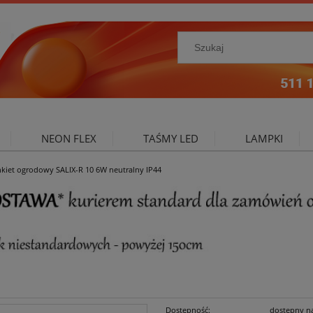
NEON FLEX
TAŚMY LED
LAMPKI
nkiet ogrodowy SALIX-R 10 6W neutralny IP44
NIE ZEWNĘTRZNE
OŚWIETLENIE DO SALONU
A
Dostępność:
dostępny n