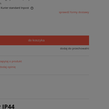
n
- Kurier standard Inpost
sprawdź formy dostawy
ntualnych kosztów
do koszyka
dodaj do przechowalni
zapytaj o produkt
dodaj opinię
 IP44