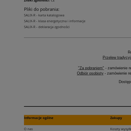
Znaki zgodności
: CE
Pliki do pobrania:
SALIX-R - karta katalogowa
SALIX-R - klasa energetyczna i informacje
SALIX-R - deklaracja zgodności
R
Przelew tradycyj
"Za pobraniem"
- zamówienie r
Odbiór osobisty
- zamówienie re
Dostęp
Informacje ogólne
Zakupy
O nas
Koszty wysyłk