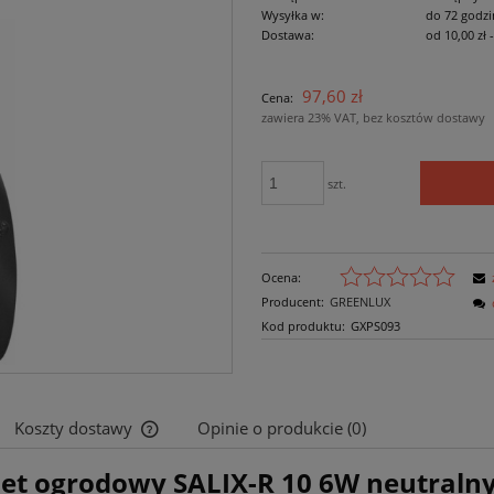
Wysyłka w:
do 72 godzi
Dostawa:
od 10,00 zł
Cena nie zawiera ewe
97,60 zł
Cena:
płatności
zawiera 23% VAT, bez kosztów dostawy
szt.
Ocena:
Producent:
GREENLUX
Kod produktu:
GXPS093
Koszty dostawy
Opinie o produkcie (0)
iet ogrodowy SALIX-R 10 6W neutralny
Cena nie zawiera ewentualnych kosztów