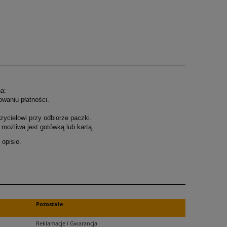
a:
owaniu płatności.
ycielowi przy odbiorze paczki.
możliwa jest gotówką lub kartą.
opisie.
.
Pozostałe
Reklamacje i Gwarancja