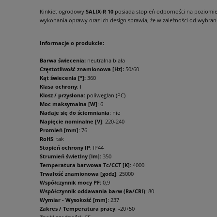
Kinkiet ogrodowy
SALIX-R 10
posiada stopień odporności na poziomie I
wykonania oprawy oraz ich design sprawia, że w zależności od wybrane
Informacje o produkcie:
Barwa świecenia:
neutralna biała
Częstotliwość znamionowa [Hz]:
50/60
Kąt świecenia [°]:
360
Klasa ochrony
: I
Klosz / przysłona
: poliwęglan (PC)
Moc maksymalna [W]
: 6
Nadaje się do ściemniania
: nie
Napięcie nominalne [V]
: 220-240
Promień [mm]
: 76
RoHS
: tak
Stopień ochrony IP
: IP44
Strumień świetlny [lm]
: 350
Temperatura barwowa Tc/CCT [K]
: 4000
Trwałość znamionowa [godz]
: 25000
Współczynnik mocy PF
: 0,9
Współczynnik oddawania barw (Ra/CRI)
: 80
Wymiar - Wysokość [mm]
: 237
Zakres / Temperatura pracy
: -20+50