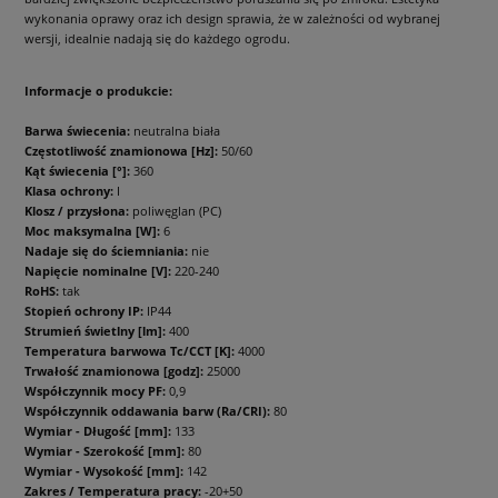
wykonania oprawy oraz ich design sprawia, że w zależności od wybranej
wersji, idealnie nadają się do każdego ogrodu.
Informacje o produkcie:
Barwa świecenia:
neutralna biała
Częstotliwość znamionowa [Hz]:
50/60
Kąt świecenia [°]:
360
Klasa ochrony:
I
Klosz / przysłona:
poliwęglan (PC)
Moc maksymalna [W]:
6
Nadaje się do ściemniania:
nie
Napięcie nominalne [V]:
220-240
RoHS:
tak
Stopień ochrony IP:
IP44
Strumień świetlny [lm]:
400
Temperatura barwowa Tc/CCT [K]:
4000
Trwałość znamionowa [godz]:
25000
Współczynnik mocy PF:
0,9
Współczynnik oddawania barw (Ra/CRI):
80
Wymiar - Długość [mm]:
133
Wymiar - Szerokość [mm]:
80
Wymiar - Wysokość [mm]:
142
Zakres / Temperatura pracy:
-20+50