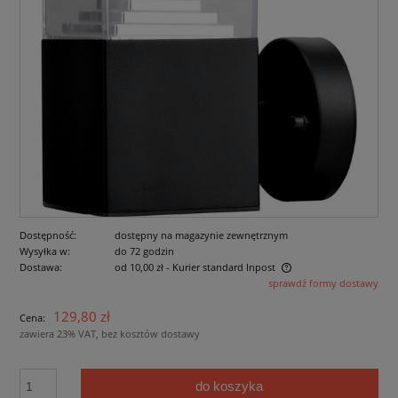
Dostępność:
dostępny na magazynie zewnętrznym
Wysyłka w:
do 72 godzin
Dostawa:
od 10,00 zł
- Kurier standard Inpost
sprawdź formy dostawy
Cena nie zawiera ewentualnych kosztów płatności
129,80 zł
Cena:
zawiera 23% VAT, bez kosztów dostawy
do koszyka