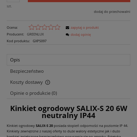
szt.
dodaj do przechowalni
Ocena:
zapytaj o produkt
Producent:
GREENLUX
dodaj opinię
Kod produktu:
GXPS097
Opis
Bezpieczeństwo
Koszty dostawy
Cena nie zawiera ewentualnych kosztów płatności
Opinie o produkcie (0)
Kinkiet ogrodowy SALIX-S 20 6W
neutralny IP44
Kinkiet ogrodowy
SALIX-S 20
posiada stopień odporności na poziomie IP 44.
Kinkiety zewnętrzne z naszej oferty to duże walory estetyczne jak i dużo
bardziej zwiększone bezpieczeństwo poruszania się po zmroku. Estetyka