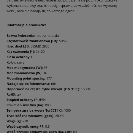
bardziej zwiększone bezpieczeństwo poruszania się po zmroku. Estetyka
wykonania oprawy oraz ich design sprawia, że w zależności od wybranej
wersji, idealnie nadają się do każdego ogrodu.
Informacje o produkcie:
Barwa świecenia:
neutralna biała
Częstotliwość znamionowa [Hz]:
50/60
Ilość diod LED:
58SMD 2835
Kąt świecenia [°]:
2x120
Klasa ochrony:
I
Kolor:
szary
Moc maksymalna [W]:
16
Moc znamionowa [W]:
16
Mounting point spacing:
177
Nadaje się do ściemniania:
nie
Odporność na częste cykle wł/wył. (ON/OFF):
15000
RoHS:
tak
Stopień ochrony IP:
IP54
Strumień świetlny [lm]:
800
Temperatura barwowa Tc/CCT [K]:
4000
Trwałość znamionowa [godz]:
20000
Waga [g]:
720
Współczynnik mocy PF:
0,5
Współczynnik oddawania barw (Ra/CRI):
80