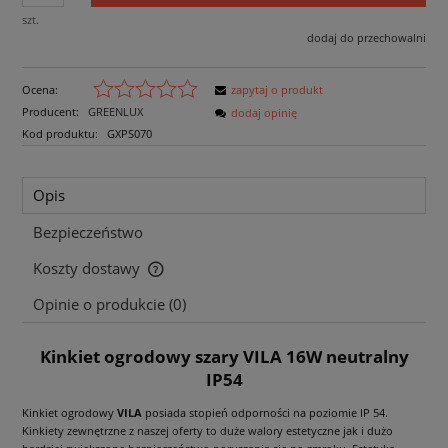
szt.
dodaj do przechowalni
Ocena:
zapytaj o produkt
Producent:
GREENLUX
dodaj opinię
Kod produktu:
GXPS070
Opis
Bezpieczeństwo
Koszty dostawy
Cena nie zawiera ewentualnych kosztów płatności
Opinie o produkcie (0)
Kinkiet ogrodowy szary VILA 16W neutralny
IP54
Kinkiet ogrodowy
VILA
posiada stopień odporności na poziomie IP 54.
Kinkiety zewnętrzne z naszej oferty to duże walory estetyczne jak i dużo