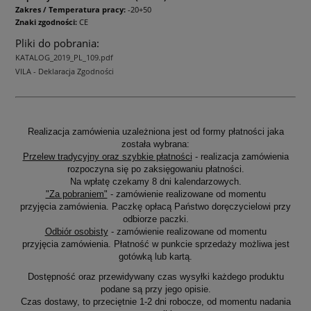
Zakres / Temperatura pracy:
-20+50
Znaki zgodności:
CE
Pliki do pobrania:
KATALOG_2019_PL_109.pdf
VILA - Deklaracja Zgodności
Realizacja zamówienia uzależniona jest od formy płatności jaka
została wybrana:
Przelew tradycyjny oraz szybkie płatności
- realizacja zamówienia
rozpoczyna się po zaksięgowaniu płatności.
Na wpłatę czekamy 8 dni kalendarzowych.
"Za pobraniem"
- zamówienie realizowane od momentu
przyjęcia zamówienia. Paczkę opłacą Państwo doręczycielowi przy
odbiorze paczki.
Odbiór osobisty
- zamówienie realizowane od momentu
przyjęcia zamówienia. Płatność w punkcie sprzedaży możliwa jest
gotówką lub kartą.
Dostępność oraz przewidywany czas wysyłki każdego produktu
podane są przy jego opisie.
Czas dostawy, to przeciętnie 1-2 dni robocze, od momentu nadania