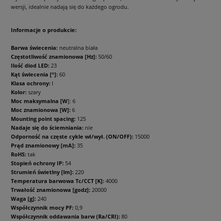
wersji, idealnie nadają się do każdego ogrodu.
Informacje o produkcie:
Barwa świecenia:
neutralna biała
Częstotliwość znamionowa [Hz]:
50/60
Ilość diod LED:
23
Kąt świecenia [°]:
60
Klasa ochrony:
I
Kolor:
szary
Moc maksymalna [W
]: 6
Moc znamionowa [W]:
6
Mounting point spacing:
125
Nadaje się do ściemniania:
nie
Odporność na częste cykle wł/wył. (ON/OFF):
15000
Prąd znamionowy [mA]:
35
RoHS:
tak
Stopień ochrony IP:
54
Strumień świetlny [lm]:
220
Temperatura barwowa Tc/CCT [K]:
4000
Trwałość znamionowa [godz]:
20000
Waga [g]:
240
Współczynnik mocy PF:
0,9
Współczynnik oddawania barw (Ra/CRI):
80