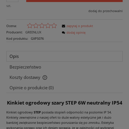
szt.
dodaj do przechowalni
Ocena:
zapytaj o produkt
Producent:
GREENLUX
dodaj opinię
Kod produktu:
GXPS076
Opis
Bezpieczeństwo
Koszty dostawy
Cena nie zawiera ewentualnych kosztów płatności
Opinie o produkcie (0)
Kinkiet ogrodowy szary STEP 6W neutralny IP54
Kinkiet ogrodowy
STEP
posiada stopień odporności na poziomie IP 54.
Kinkiety zewnętrzne z naszej ofert to duże walory estetyczne jak i dużo
bardziej zwiększone bezpieczeństwo poruszania się po zmroku. Estetyka
wykonania oprawy oraz ich design sprawia, że w zależności od wybranej