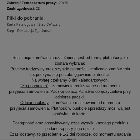
Zakres / Temperatura pracy:
-20+50
Znaki zgodności:
CE
Pliki do pobrania:
Karta Katalogowa - Step 6W szary
Step - Deklaracja Zgodności
Realizacja zamówienia uzależniona jest od formy płatności jaka
została wybrana:
Przelew tradycyjny oraz szybkie płatności
- realizacja zamówienia
rozpoczyna się po zaksięgowaniu płatności.
Na wpłatę czekamy 8 dni kalendarzowych.
"Za pobraniem"
- zamówienie realizowane od momentu
przyjęcia zamówienia. Paczkę opłacą Państwo doręczycielowi przy
odbiorze paczki.
Odbiór osobisty
- zamówienie realizowane od momentu
przyjęcia zamówienia. Płatność w punkcie sprzedaży możliwa jest
gotówką lub kartą.
Dostępność oraz przewidywany czas wysyłki każdego produktu
podane są przy jego opisie.
Czas dostawy, to przeciętnie 1-2 dni robocze, od momentu nadania
przesyłki.