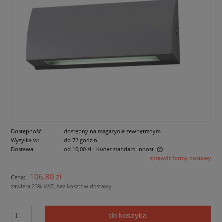
Dostępność:
dostępny na magazynie zewnętrznym
Wysyłka w:
do 72 godzin
Dostawa:
od 10,00 zł
- Kurier standard Inpost
sprawdź formy dostawy
Cena nie zawiera ewentualnych kosztów płatności
106,80 zł
Cena:
zawiera 23% VAT, bez kosztów dostawy
do koszyka